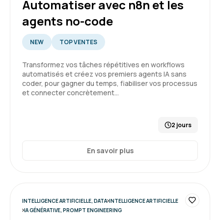
Automatiser avec n8n et les
Formation : IA, les fondamentaux
agents no-code
5
NEW
TOP VENTES
Transformez vos tâches répétitives en workflows
automatisés et créez vos premiers agents IA sans
GARSMEUR L.
Le 30/03/2026
coder, pour gagner du temps, fiabiliser vos processus
et connecter concrètement…
Bonjour, c'était une première expérience et
cela à répondu à mes attente.
2 jours
Formation : IA, les fondamentaux
En savoir plus
5
INTELLIGENCE ARTIFICIELLE, DATA
INTELLIGENCE ARTIFICIELLE
Audrey T.
Le 27/03/2026
IA GÉNÉRATIVE, PROMPT ENGINEERING