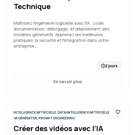
Technique
Formation : Prompt Engineering et Generative AI
niveau 1
Maîtrisez l'ingénierie logicielle avec l'IA : code,
5
documentation, débogage, et déploiement des
modèles génératifs. Apprenez les meilleures
pratiques, la sécurité et l'intégration dans votre
entreprise…
Gilles B.
Le 19/02/2026
2 jours
Formation en distanciel, rien à signaler de
particulier. connectivité très correcte.
En savoir plus
Formation : IA générative, état de l'art
4
INTELLIGENCE ARTIFICIELLE, DATA
INTELLIGENCE ARTIFICIELLE
IA GÉNÉRATIVE, PROMPT ENGINEERING
Créer des vidéos avec l’IA