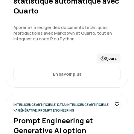
statistique automatique avec
5
Quarto
Apprenez à rédiger des documents techniques
reproductibles avec Markdown et Quarto, tout en
CARNEIRO T.
Le 19/03/2026
intégrant du code R ou Python.
salle de formation très correcte, bien équipée
et calme.
3 jours
Formation : Prompt Engineering et Generative AI
En savoir plus
niveau 1
5
INTELLIGENCE ARTIFICIELLE, DATA
INTELLIGENCE ARTIFICIELLE
IA GÉNÉRATIVE, PROMPT ENGINEERING
Jean-Luc T.
Le 19/03/2026
Prompt Engineering et
Generative AI option
Cela m’a ouvert les yeux en matière d’IA