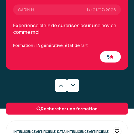
GARIN H.
Le 21/07/2026
Formation : IA, les fondamentaux
Expérience plein de surprises pour une novice
comme moi
Formation : IA générative, état de l'art
5
Caroline M.
Le 29/06/2026
Une formation très intéressantes qui a permis
Rechercher une formation
de découvrir de nouveaux outils et la
méthodologie à appliquer. La formatrice était
vraiment excellente.
INTELLIGENCE ARTIFICIELLE, DATA
INTELLIGENCE ARTIFICIELLE