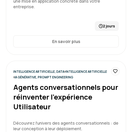
une mise en application concrète dans votre
Formation : IA générative, état de l'art
entreprise.
5
2 jours
En savoir plus
Tayeb K.
Le 19/02/2026
Une excellente formation sur l'IA générative.
INTELLIGENCE ARTIFICIELLE, DATA
INTELLIGENCE ARTIFICIELLE
Formation : IA générative, état de l'art
IA GÉNÉRATIVE, PROMPT ENGINEERING
Agents conversationnels pour
5
réinventer l'expérience
Utilisateur
Découvrez l'univers des agents conversationnels : de
Christine D.
Le 19/01/2026
leur conception à leur déploiement.