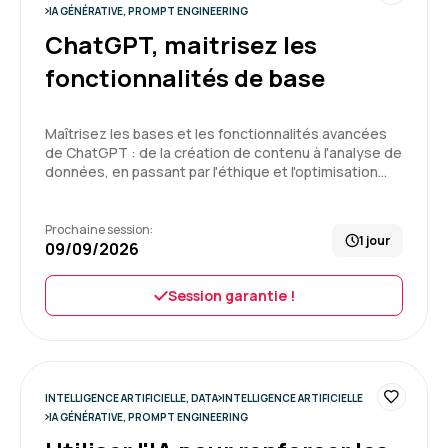
5
Formation : IA générative, travaillez 3 fois plus vite
IA GÉNÉRATIVE, PROMPT ENGINEERING
ChatGPT, maitrisez les
fonctionnalités de base
Delphine C.
Le 25/06/2026
Maîtrisez les bases et les fonctionnalités avancées
de ChatGPT : de la création de contenu à l'analyse de
Enchantée par cette 1ère expérience, formation
données, en passant par l'éthique et l'optimisation…
très intéressante, bon équilibre entre la théorie
et la pratique
Prochaine session:
1 jour
09/09/2026
Formation : IA générative, travaillez 3 fois plus vite
5
Session garantie !
Pierre V.
Le 20/05/2026
INTELLIGENCE ARTIFICIELLE, DATA
INTELLIGENCE ARTIFICIELLE
IA GÉNÉRATIVE, PROMPT ENGINEERING
Je suis entièrement satisfait de la formation.
Etant un novice sur le sujet IA, j'en suis ressorti