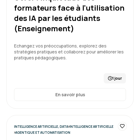
formateurs face à l'utilisation
des IA par les étudiants
Thach D.
Le 30/03/2026
(Enseignement)
Très intéressant et instructif. Formateur très
Echangez vos préoccupations, explorez des
compétent dans le domaine.
stratégies pratiques et collaborez pour améliorer les
pratiques pédagogiques.
Formation : IA, les fondamentaux
5
1 jour
En savoir plus
Issam D.
Le 30/03/2026
Formation repondant à mes attentes une
INTELLIGENCE ARTIFICIELLE, DATA
INTELLIGENCE ARTIFICIELLE
première connaissance de l'IA
AGENTIQUE ET AUTOMATISATION