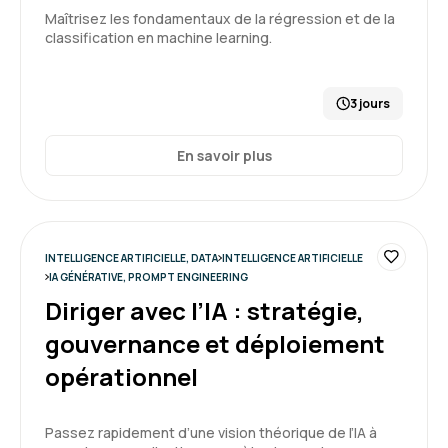
Maîtrisez les fondamentaux de la régression et de la
classification en machine learning.
Daniel T.
Le 19/02/2026
3 jours
je ne peux pas donner d'avis pour la formation
"chez Aelion" vu qu'elle s'est faite en distanciel
En savoir plus
mais la formation a correspondu largement à
mes attentes
5
Formation : IA générative, état de l'art
INTELLIGENCE ARTIFICIELLE, DATA
INTELLIGENCE ARTIFICIELLE
IA GÉNÉRATIVE, PROMPT ENGINEERING
Diriger avec l’IA : stratégie,
gouvernance et déploiement
Gabriel D.
Le 19/02/2026
opérationnel
Thomas est toujours au top, très bon
animateur de formation, pédagogue !
Passez rapidement d’une vision théorique de l’IA à