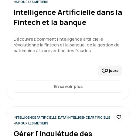
IA POUR LES MÉTIERS
Intelligence Artificielle dans la
Formation riche. Au delà des exemples et de la
Fintech et la banque
pratique, elle m'a donné une vision large sur l'IA
générative, ces opportunités, ses usages, ...
Découvrez comment l'intelligence artificielle
Formation : IA générative, état de l'art
révolutionne la fintech et la banque, de la gestion de
5
patrimoine à la prévention des fraudes.
2 jours
Frederic S.
Le 16/04/2026
En savoir plus
Formation en accord avec mes attentes, très
bien animée
Formation : IA générative, état de l'art
INTELLIGENCE ARTIFICIELLE, DATA
INTELLIGENCE ARTIFICIELLE
IA POUR LES MÉTIERS
5
Gérer l'inquiétude des