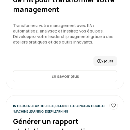
management
Florent C.
Le 25/03/2026
Transformez votre management avec l'IA :
Très bon état des lieux permettant de bien
automatisez, analysez et inspirez vos équipes.
introduire l'IA à des pseudos néophytes avec
Développez votre leadership augmenté grâce à des
une bonne explication des forces et des
ateliers pratiques et des outils innovants.
faiblesses de chaque type de modèle.
Démonstrations souvent convaincantes.
5
2 jours
Formation : IA générative, état de l'art
En savoir plus
Nathan D.
Le 25/03/2026
Formation très intéressante
INTELLIGENCE ARTIFICIELLE, DATA
INTELLIGENCE ARTIFICIELLE
Formateur dynamique et pertinent
MACHINE LEARNING, DEEP LEARNING
Générer un rapport
Formation : IA générative, état de l'art