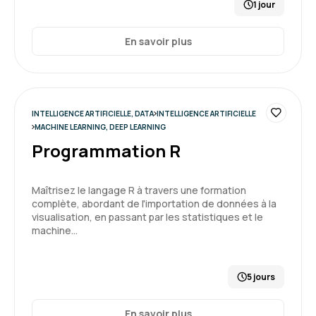
1 jour
Caroline M.
Le 29/06/2026
En savoir plus
Une formation très intéressantes qui a permis
de découvrir de nouveaux outils et la
méthodologie à appliquer. La formatrice était
INTELLIGENCE ARTIFICIELLE, DATA
INTELLIGENCE ARTIFICIELLE
vraiment excellente.
MACHINE LEARNING, DEEP LEARNING
5
Programmation R
Formation : IA générative, travaillez 3 fois plus vite
Maîtrisez le langage R à travers une formation
complète, abordant de l'importation de données à la
visualisation, en passant par les statistiques et le
machine…
5 jours
En savoir plus