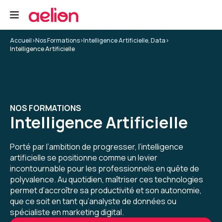
Une excellente formation sur l'IA générative.
Formation : IA générative, état de l'art
Accueil
>
Nos Formations
>
Intelligence Artificielle, Data
>
Intelligence Artificielle
5
NOS FORMATIONS
Christine D.
Le 19/01/2026
Intelligence Artificielle
Formation très intéressante. Je regrette juste
d'en avoir manqué environ 2 x 30 mn à cause de
Porté par l’ambition de progresser, l’intelligence
déconnexions suite à remise en rote
artificielle se positionne comme un levier
automatique du VPN. Le formateur ne voyait
incontournable pour les professionnels en quête de
pas mes déconnexions et j'ai perdu de ce fait
polyvalence. Au quotidien, maîtriser ces technologies
5
pas mal de ses explications. Dommage !
permet d’accroître sa productivité et son autonomie,
Toutefois le seconde fois, il a pris le temps sur
que ce soit en tant qu’analyste de données ou
sa pause de me réexpliquer ce qu'il venait de
spécialiste en marketing digital.
dire.