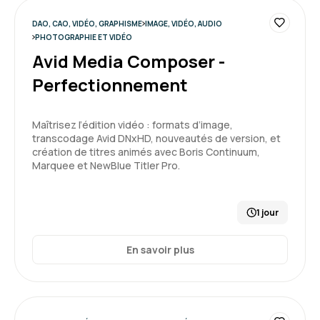
cadrage, tips, conseils... un grand merci à lui.
DAO, CAO, VIDÉO, GRAPHISME
IMAGE, VIDÉO, AUDIO
Formation : Adobe Premiere Pro niveau 1, montage et
PHOTOGRAPHIE ET VIDÉO
automatisation
Avid Media Composer -
5
Perfectionnement
Maîtrisez l’édition vidéo : formats d’image,
transcodage Avid DNxHD, nouveautés de version, et
création de titres animés avec Boris Continuum,
Yannis K.
Le 29/04/2026
Marquee et NewBlue Titler Pro.
Formateur super, au-delà de ce que j'aurais pu
espérer.
1 jour
Enseignement de première pro, mais pas que,
cadrage, tips, conseils... un grand merci à lui.
En savoir plus
Formation : Adobe Premiere Pro niveau 1, montage et
automatisation
5