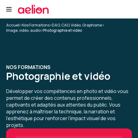
5
Accueil
>
Nos Formations
>
DAO, CAO, Vidéo, Graphisme
>
Image, vidéo, audio
>
Photographie et vidéo
Yannis K.
Le 29/04/2026
Formateur super, au-delà de ce que j'aurais pu
espérer.
NOS FORMATIONS
Enseignement de première pro, mais pas que,
Photographie et vidéo
cadrage, tips, conseils... un grand merci à lui.
Développer vos compétences en photo et vidéo vous
Formation : Adobe Premiere Pro niveau 1, montage et
automatisation
permet de créer des contenus professionnels,
captivants et adaptés aux attentes du public. Vous
5
apprenez à maîtriser la technique, la narration et
l’esthétique pour renforcer l’impact visuel de vos
projets.