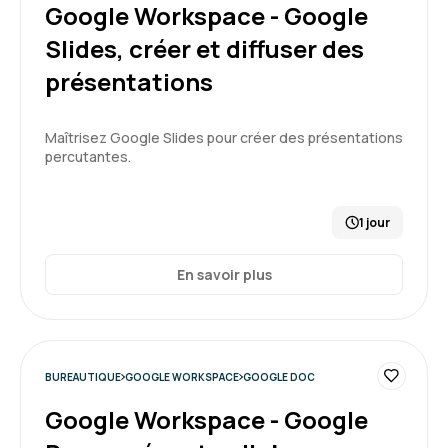
5
Google Workspace - Google
Slides, créer et diffuser des
présentations
Kossiwa S.
Le 28/11/2025
Maîtrisez Google Slides pour créer des présentations
percutantes.
Formation très enrichissante avec des astuces
intéressantes
1 jour
Formation : Google Workspace - Google Docs, créer
et collaborer sur des documents
En savoir plus
5
BUREAUTIQUE
GOOGLE WORKSPACE
GOOGLE DOC
Kossiwa S.
Le 25/11/2025
Google Workspace - Google
Ce fut une très bonne formation et conseillerai