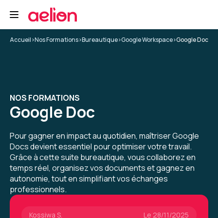
et collaborer sur des documents
5
Accueil
>
Nos Formations
>
Bureautique
>
Google Workspace
>
Google Doc
Kossiwa S.
Le 25/11/2025
NOS FORMATIONS
Ce fut une très bonne formation et conseillerai
Google Doc
votre organisme à tout adhérent qui cherche
un organisme. C'est top !
Pour gagner en impact au quotidien, maîtriser Google
Docs devient essentiel pour optimiser votre travail.
Formation : Google Workspace - Google Slides, créer
et diffuser des présentations
Grâce à cette suite bureautique, vous collaborez en
5
temps réel, organisez vos documents et gagnez en
autonomie, tout en simplifiant vos échanges
professionnels.
Kossiwa S.
Le 28/11/2025