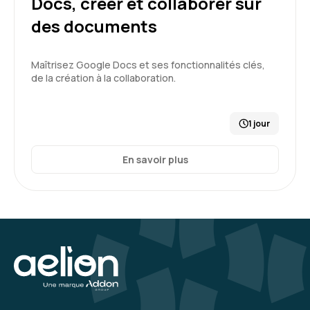
Docs, créer et collaborer sur
votre organisme à tout adhérent qui cherche
des documents
un organisme. C'est top !
Formation : Google Workspace - Google Slides, créer
Maîtrisez Google Docs et ses fonctionnalités clés,
et diffuser des présentations
de la création à la collaboration.
5
1 jour
En savoir plus