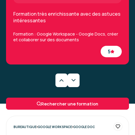
Formation très enrichissante avec des astuces
intéressantes
Formation : Google Workspace - Google Docs, créer
et collaborer sur des documents
5
Kossiwa S.
Le 25/11/2025
Ce fut une très bonne formation et conseillerai
Rechercher une formation
votre organisme à tout adhérent qui cherche
un organisme. C'est top !
Formation : Google Workspace - Google Slides, créer
BUREAUTIQUE
GOOGLE WORKSPACE
GOOGLE DOC
et diffuser des présentations