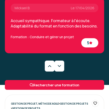
Mickael B.
Le 17/04/2026
Accueil sympathique. Formateur à l'écoute.
Adaptabilité du format en fonction des besoins.
Formation : Conduire et gérer un projet
5
Clémence P.
Le 03/03/2026
Très bonne expérience, c'était intéressant
Rechercher une formation
d'avoir une formation flexible, qui s'adapte aux
besoins que l'on fait remonté au fur et à mesure
Formation : Conduire et gérer un projet - niveau 2
4
GESTION DE PROJET, MÉTHODE AGILE
GESTION DE PROJETS
GESTION DE PROJETS