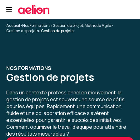
Excellente formation de deux jours, qui aborde
d'abord le projet, puis l'humain.
Les sujets traités par le formateur Hervé
Accueil
>
Nos Formations
>
Gestion de projet, Méthode Agile
>
Gestion de projets
>
Gestion de projets
Bonnaud sont très pertinents, et son
expérience apporte un enrichissement
5
précieux.
Formation : Conduire et gérer un projet - niveau 2
NOS FORMATIONS
Baptiste M.
Le 20/02/2026
Gestion de projets
Selon moi, le contenu de la formation
Dans un contexte professionnel en mouvement, la
correspondait plutôt à une formation niveau 1
gestion de projets est souvent une source de défis
ou alors j'ai déjà trop d'expérience / de pratique
pour les équipes. Rapidement, une communication
pour cette formation.
fluide et une collaboration efficace s’avèrent
3
essentielles pour garantir le succès des initiatives.
Formation : Conduire et gérer un projet - niveau 2
Comment optimiser le travail d’équipe pour atteindre
des résultats mesurables ?