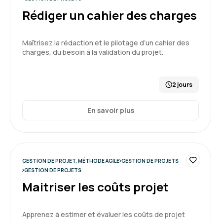
Rédiger un cahier des charges
Marc T.
Le 03/03/2026
Maîtrisez la rédaction et le pilotage d’un cahier des
charges, du besoin à la validation du projet.
Très bonne formation de Hervé. Formateur à
l'écoute qui s'adapte au cas par cas.
2 jours
Formation : Conduire et gérer un projet - niveau 2
5
En savoir plus
GESTION DE PROJET, MÉTHODE AGILE
Sandrine B.
GESTION DE PROJETS
Le 20/02/2026
GESTION DE PROJETS
Maitriser les coûts projet
Bonne expérience car réception du programme
en amont et accès à l'espace candidat pratique
et didactique.
Apprenez à estimer et évaluer les coûts de projet