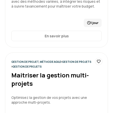
avec des méthodes variées, à intégrer les risques et
Formation : Conduire et gérer un projet - niveau 2
4
à suivre l'avancement pour maîtriser votre budget.
1 jour
Nicolas S.
Le 20/02/2026
En savoir plus
Bonne formation avec des exemples et des
échanges constructifs
Formation : Conduire et gérer un projet - niveau 2
GESTION DE PROJET, MÉTHODE AGILE
GESTION DE PROJETS
GESTION DE PROJETS
5
Maitriser la gestion multi-
projets
Anna C.
Le 20/02/2026
Optimisez la gestion de vos projets avec une
approche multi-projets.
Très bonne expérience, contenu intéressant et