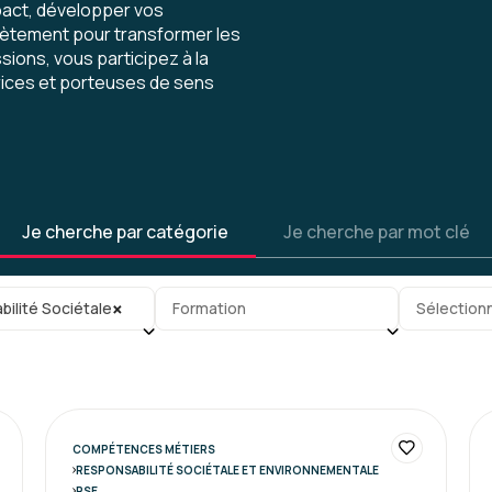
pact, développer vos
ètement pour transformer les
sions, vous participez à la
rices et porteuses de sens
Je cherche par catégorie
Je cherche par mot clé
gorie
Sous-sous-catégorie
Tag
×
ilité Sociétale et Environnementale
Formation
Sélectionn
COMPÉTENCES MÉTIERS
RESPONSABILITÉ SOCIÉTALE ET ENVIRONNEMENTALE
RSE