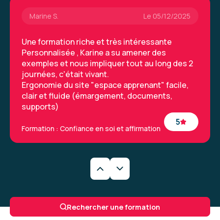
Marine S.
Le 05/12/2025
Une formation riche et très intéressante
Personnalisée , Karine a su amener des
exemples et nous impliquer tout au long des 2
journées, c'était vivant.
Ergonomie du site "espace apprenant" facile,
clair et fluide (émargement, documents,
supports)
5
Formation : Confiance en soi et affirmation
Lucie G.
Le 05/12/2025
Belle expérience, première fois que j'ai une
Rechercher une formation
formation avec Aelion, très contente d'avoir pu