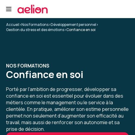
clair et fluide (émargement, documents,
supports)
5
Formation : Confiance en soi et affirmation
Accueil
>
Nos Formations
>
Développement personnel
>
Gestion du stress et des émotions
>
Confiance en soi
Lucie G.
Le 05/12/2025
Belle expérience, première fois que j'ai une
NOS FORMATIONS
formation avec Aelion, très contente d'avoir pu
Confiance en soi
le faire, interface très facile d'utilisation, les
questionnaires de positionnement sont tops.
Porté par l’ambition de progresser, développer sa
La formatrice est top.
confiance en soi est essentiel pour évoluer dans des
métiers comme le management ou le service à la
Formation : Confiance en soi et affirmation
clientèle. En pratique, améliorer son estime personnelle
5
permet non seulement d’augmenter son efficacité au
travail, mais aussi de renforcer son autonomie et sa
prise de décision.