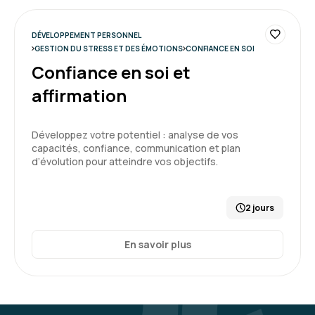
le faire, interface très facile d'utilisation, les
questionnaires de positionnement sont tops.
La formatrice est top.
DÉVELOPPEMENT PERSONNEL
GESTION DU STRESS ET DES ÉMOTIONS
CONFIANCE EN SOI
Formation : Confiance en soi et affirmation
Confiance en soi et
5
affirmation
Développez votre potentiel : analyse de vos
capacités, confiance, communication et plan
Marine S.
Le 05/12/2025
d’évolution pour atteindre vos objectifs.
Une formation riche et très intéressante
2 jours
Personnalisée , Karine a su amener des
exemples et nous impliquer tout au long des 2
journées, c'était vivant.
En savoir plus
Ergonomie du site "espace apprenant" facile,
clair et fluide (émargement, documents,
supports)
5