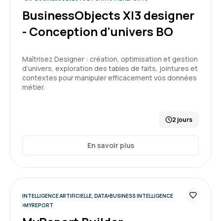
BusinessObjects XI3 designer
Interface très facile et agréable
Format très intéressant, correspond à mes
- Conception d'univers BO
attentes
Maîtrisez Designer : création, optimisation et gestion
Formation : QlikSense - Designer
d’univers, exploration des tables de faits, jointures et
contextes pour manipuler efficacement vos données
métier.
5
2 jours
Yvan R.
Le 16/06/2026
En savoir plus
Formateur très bon pédagogue, à l'écoute et
patient, je suis très satisfait du déroulé de ma
formation
INTELLIGENCE ARTIFICIELLE, DATA
BUSINESS INTELLIGENCE
MYREPORT
Formation : QlikSense - Designer