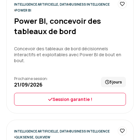
INTELLIGENCE ARTIFICIELLE, DATA
BUSINESS INTELLIGENCE
Formation : QlikSense - Designer
POWER BI
Power BI, concevoir des
5
tableaux de bord
Concevoir des tableaux de bord décisionnels
interactifs et exploitables avec Power BI de bout en
Christophe P.
Le 20/04/2026
bout.
Très bonne formation
Points fort
Prochaine session:
3 jours
-Beaucoup d'exercices pratiques
21/09/2026
-Maitrise du formateur
Session garantie !
Formation : Power BI, concevoir des tableaux de bord
5
INTELLIGENCE ARTIFICIELLE, DATA
BUSINESS INTELLIGENCE
QLIKSENSE, QLIKVIEW