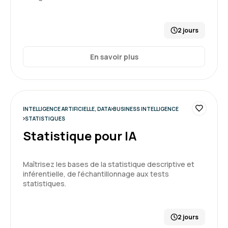
2 jours
Formation : Power BI, expertise
En savoir plus
5
INTELLIGENCE ARTIFICIELLE, DATA
BUSINESS INTELLIGENCE
Aurélien S.
Le 18/03/2026
STATISTIQUES
Statistique pour IA
Formation intéressante sur un outil dont la
prise en main n'est pas simple.
Maîtrisez les bases de la statistique descriptive et
inférentielle, de l'échantillonnage aux tests
Formation : Google Looker Studio, améliorez votre
statistiques.
reporting
5
2 jours