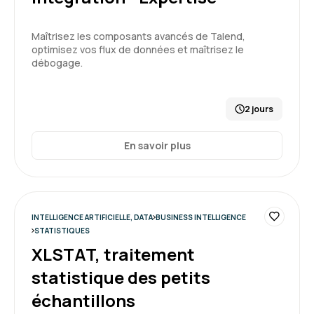
Formation : Power BI, concevoir des tableaux de bord
Maîtrisez les composants avancés de Talend,
optimisez vos flux de données et maîtrisez le
débogage.
5
2 jours
Anne M.
Le 03/04/2026
En savoir plus
La formation est intéressante et le formateur
pédagogue.
INTELLIGENCE ARTIFICIELLE, DATA
BUSINESS INTELLIGENCE
STATISTIQUES
Formation : Power BI, expertise
XLSTAT, traitement
statistique des petits
5
échantillons