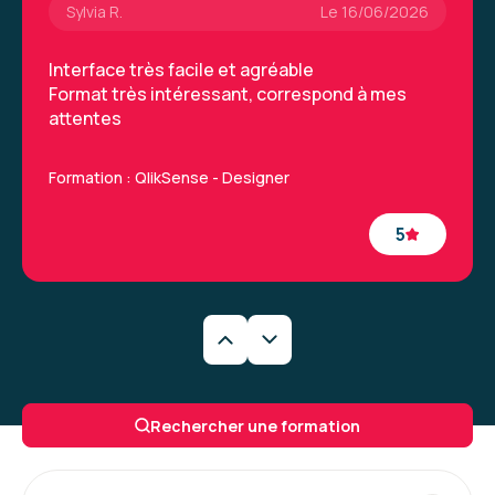
Sylvia R.
Le 16/06/2026
Interface très facile et agréable
Format très intéressant, correspond à mes
attentes
Formation : QlikSense - Designer
5
Yvan R.
Le 16/06/2026
Formateur très bon pédagogue, à l'écoute et
Rechercher une formation
patient, je suis très satisfait du déroulé de ma
formation