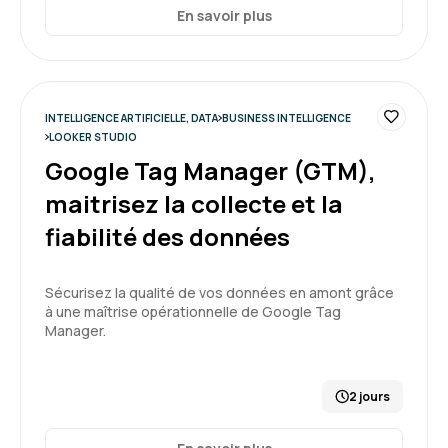
correction
En savoir plus
Formation : Google Looker Studio, améliorez votre
reporting
INTELLIGENCE ARTIFICIELLE, DATA
BUSINESS INTELLIGENCE
4
LOOKER STUDIO
Google Tag Manager (GTM),
maitrisez la collecte et la
fiabilité des données
Olivier G.
Le 17/12/2025
Très bon déroulé, bon formateur, bon support
Sécurisez la qualité de vos données en amont grâce
à une maîtrise opérationnelle de Google Tag
d'exercice
Manager.
Formation : Power BI, concevoir des tableaux de bord
2 jours
5