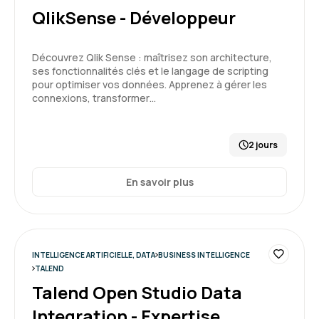
QlikSense - Développeur
Karen R.
Le 17/04/2026
Découvrez Qlik Sense : maîtrisez son architecture,
Formation équilibrée avec théorie et pratique
ses fonctionnalités clés et le langage de scripting
Une fin de formation réservée pour traiter des
pour optimiser vos données. Apprenez à gérer les
sujets concrets sur nos problématiques
connexions, transformer…
Formation : Power BI, concevoir des tableaux de bord
2 jours
5
En savoir plus
Maxime M.
Le 17/04/2026
INTELLIGENCE ARTIFICIELLE, DATA
BUSINESS INTELLIGENCE
TALEND
Complète, explications claires, bon
Talend Open Studio Data
accompagnement
Integration - Expertise