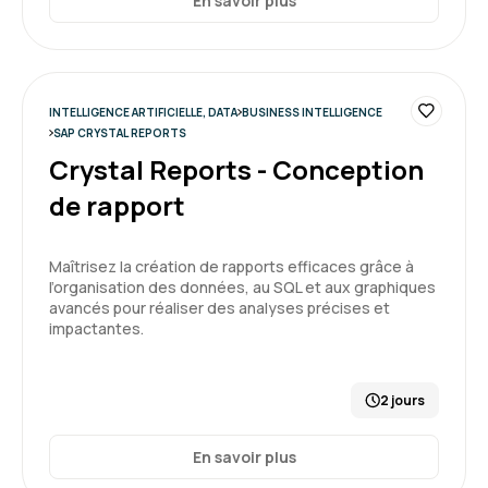
En savoir plus
Camille S.
Le 08/12/2025
INTELLIGENCE ARTIFICIELLE, DATA
BUSINESS INTELLIGENCE
SAP CRYSTAL REPORTS
Crystal Reports - Conception
Une bonne première expérience sur Power BI
malgré que le logiciel ne soit pas si simple
de rapport
d'utilisation (beaucoup de différences avec
excel et autres applications). La formation est
très dense, il est difficile de mémoriser les
Maîtrisez la création de rapports efficaces grâce à
actions à mener et de commencer à avoir les
l’organisation des données, au SQL et aux graphiques
premiers réflexes.
avancés pour réaliser des analyses précises et
3
impactantes.
Formation : Power BI, concevoir des tableaux de bord
2 jours
Grégoire P.
Le 08/12/2025
En savoir plus