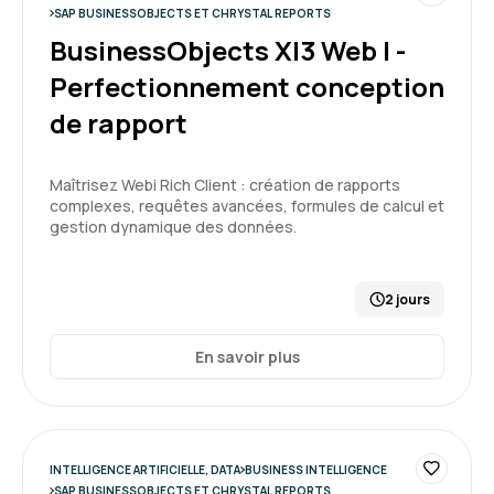
SAP BUSINESSOBJECTS ET CHRYSTAL REPORTS
5
BusinessObjects XI3 Web I -
Perfectionnement conception
de rapport
Thierry A.
Le 26/11/2025
Maîtrisez Webi Rich Client : création de rapports
bonne expérience mais il manque un parking à
complexes, requêtes avancées, formules de calcul et
vélos
gestion dynamique des données.
Formation : Power BI, expertise
2 jours
4
En savoir plus
Sylvia R.
Le 16/06/2026
INTELLIGENCE ARTIFICIELLE, DATA
BUSINESS INTELLIGENCE
SAP BUSINESSOBJECTS ET CHRYSTAL REPORTS