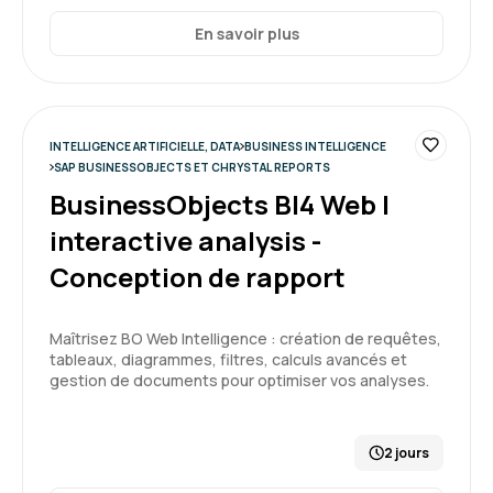
En savoir plus
Camille F.
Le 18/03/2026
Très bonne formation. Ca a répondu à mes
INTELLIGENCE ARTIFICIELLE, DATA
BUSINESS INTELLIGENCE
attentes. Mise au niveau des participants.
SAP BUSINESSOBJECTS ET CHRYSTAL REPORTS
BusinessObjects BI4 Web I
Formation : Google Looker Studio, améliorez votre
interactive analysis -
reporting
Conception de rapport
5
Maîtrisez BO Web Intelligence : création de requêtes,
tableaux, diagrammes, filtres, calculs avancés et
gestion de documents pour optimiser vos analyses.
PIERRE L.
Le 18/03/2026
2 jours
Bonne formation, de la pratique et de la