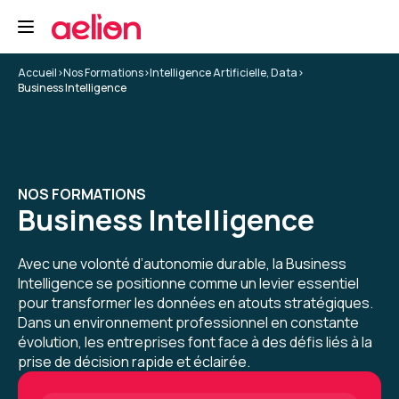
5
Accueil
>
Nos Formations
>
Intelligence Artificielle, Data
>
Business Intelligence
Thierry A.
Le 26/11/2025
bonne expérience mais il manque un parking à
NOS FORMATIONS
vélos
Business Intelligence
Avec une volonté d’autonomie durable, la Business
Formation : Power BI, expertise
Intelligence se positionne comme un levier essentiel
pour transformer les données en atouts stratégiques.
4
Dans un environnement professionnel en constante
évolution, les entreprises font face à des défis liés à la
prise de décision rapide et éclairée.