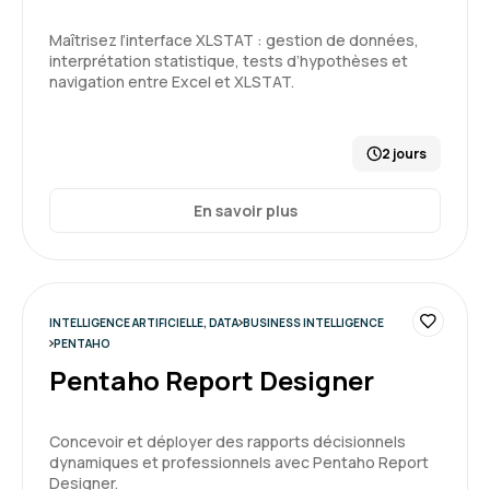
Maîtrisez l’interface XLSTAT : gestion de données,
Beatrice G.
Le 01/04/2026
interprétation statistique, tests d’hypothèses et
navigation entre Excel et XLSTAT.
Merci au formateur qui a su s'adapter au niveau
hétéroclite du groupe. J'ai apprécié et la
2 jours
simplicité qu'il met à expliquer des notions
complexes
En savoir plus
Formation : Power BI, expertise
5
INTELLIGENCE ARTIFICIELLE, DATA
BUSINESS INTELLIGENCE
PENTAHO
Pentaho Report Designer
Carole P.
Le 31/03/2026
Concevoir et déployer des rapports décisionnels
Très intéressant , les supports fournis par Marc
dynamiques et professionnels avec Pentaho Report
Designer.