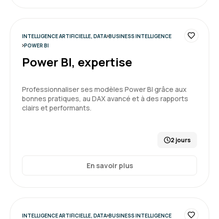
Marc très à l'écoute et investit dans la
recherche de solution adaptées à notre besoin.
INTELLIGENCE ARTIFICIELLE, DATA
BUSINESS INTELLIGENCE
POWER BI
Formation : Power BI, concevoir des tableaux de bord
Power BI, expertise
5
Professionnaliser ses modèles Power BI grâce aux
bonnes pratiques, au DAX avancé et à des rapports
clairs et performants.
DA F.
Le 26/11/2025
2 jours
Riche, intense et pertinence entre les
apprenants (sujets similaires).
En savoir plus
Formateur très intéressant avec du partage
Formation : Power BI, expertise
INTELLIGENCE ARTIFICIELLE, DATA
BUSINESS INTELLIGENCE