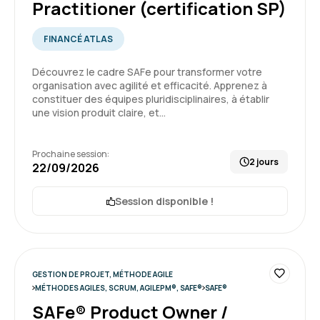
Practitioner (certification SP)
Clément L.
Le 25/03/2026
FINANCÉ ATLAS
Formation dense qui demande à avoir une
Découvrez le cadre SAFe pour transformer votre
certaine connaissance du sujet. Cependant le
organisation avec agilité et efficacité. Apprenez à
formateur a réussi à rendre la formation
constituer des équipes pluridisciplinaires, à établir
une vision produit claire, et…
digeste et à concrétiser certains sujets qui me
sont abstraits.
5
Prochaine session:
Formation : SAFe® Product Owner / Product Manager
2 jours
22/09/2026
(certification POPM)
Session disponible !
Heloise A.
Le 10/12/2025
Très intéressant, format dynamique avec des
exercices pertinents
GESTION DE PROJET, MÉTHODE AGILE
MÉTHODES AGILES, SCRUM, AGILEPM®, SAFE®
SAFE®
Formation : Leading SAFe - SAFe® Agilist (certification
SAFe® Product Owner /
SAFe SA)