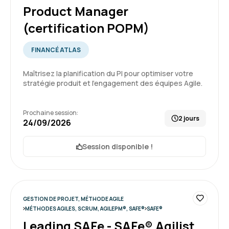
4
Product Manager
(certification POPM)
FINANCÉ ATLAS
RENAUD M.
Le 09/12/2025
Maîtrisez la planification du PI pour optimiser votre
stratégie produit et l'engagement des équipes Agile.
Tout est très fluide dans la connexion aux
différentes sessions de formation.
L'accès à la documentation et aux
Prochaine session:
2 jours
fonctionnalités du site est facile et intuitif
24/09/2026
5
Formation : Leading SAFe - SAFe® Agilist (certification
Session disponible !
SAFe SA)
Arlette S.
Le 09/12/2025
GESTION DE PROJET, MÉTHODE AGILE
MÉTHODES AGILES, SCRUM, AGILEPM®, SAFE®
SAFE®
Bonne expérience qui m'a permis de
Leading SAFe - SAFe® Agilist