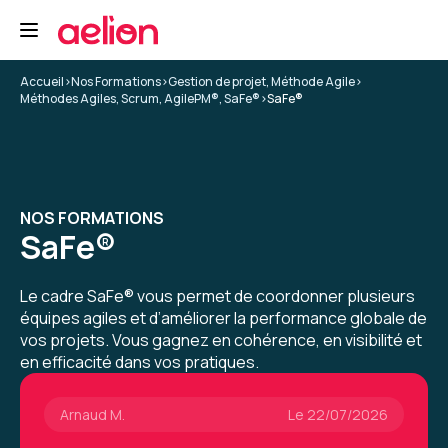
fonctionnalités du site est facile et intuitif
5
Formation : Leading SAFe - SAFe® Agilist (certification
SAFe SA)
Accueil
>
Nos Formations
>
Gestion de projet, Méthode Agile
>
Méthodes Agiles, Scrum, AgilePM®, SaFe®
>
SaFe®
Arlette S.
Le 09/12/2025
Bonne expérience qui m'a permis de
NOS FORMATIONS
comprendre les principes Safe, et approfondir
SaFe®
mes connaissances de la méthode agile.
Formation : Leading SAFe - SAFe® Agilist (certification
Le cadre SaFe® vous permet de coordonner plusieurs
5
SAFe SA)
équipes agiles et d’améliorer la performance globale de
vos projets. Vous gagnez en cohérence, en visibilité et
en efficacité dans vos pratiques.
Arnaud M.
Le 22/07/2026