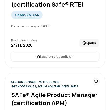
FREDERIC L.
Le 26/03/2026
(certification Safe® RTE)
La formation, et les explications
FINANCÉ ATLAS
supplémentaires du formateur, ont permis de
clarifier une mauvaise interprétation du client
Devenez un expert RTE.
du rôle de PPO et de proposer une organisation
vraiment conforme AGILE
5
Prochaine session:
3 jours
24/11/2026
Formation : SAFe® Product Owner / Product Manager
(certification POPM)
Session disponible !
GESTION DE PROJET, MÉTHODE AGILE
MÉTHODES AGILES, SCRUM, AGILEPM®, SAFE®
SAFE®
SAFe® Agile Product Manager
(certification APM)