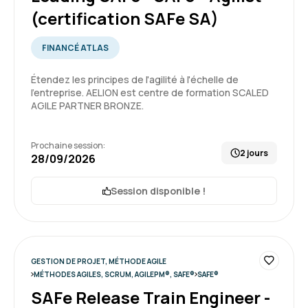
comprendre les principes Safe, et approfondir
(certification SAFe SA)
mes connaissances de la méthode agile.
FINANCÉ ATLAS
Formation : Leading SAFe - SAFe® Agilist (certification
5
SAFe SA)
Étendez les principes de l'agilité à l'échelle de
l'entreprise. AELION est centre de formation SCALED
AGILE PARTNER BRONZE.
Arnaud M.
Le 22/07/2026
Prochaine session:
2 jours
28/09/2026
Formation très complète où toutes les notions
utiles au rôle de PO / PM Safe sont bien
Session disponible !
abordées et explicitées. La taille du groupe et
l'implication du formateur facilitait grandement
les échanges.
5
Formation : SAFe® Product Owner / Product Manager
GESTION DE PROJET, MÉTHODE AGILE
(certification POPM)
MÉTHODES AGILES, SCRUM, AGILEPM®, SAFE®
SAFE®
SAFe Release Train Engineer -