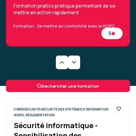
Formation pratico pratique permettant de se
mettre en action rapidement
Formation : Se mettre en conformité avec le RGPD
5
Magali R.
Le 29/04/2026
Formation pratico pratique permettant de se
Rechercher une formation
mettre en action rapidement
Formation : Se mettre en conformité avec le RGPD
5
CYBERSÉCURITÉ
SÉCURITÉ DES SYSTÈMES D'INFORMATION
RGPD, RÉGLEMENTATION
Sécurité informatique -
Sensibilisation des