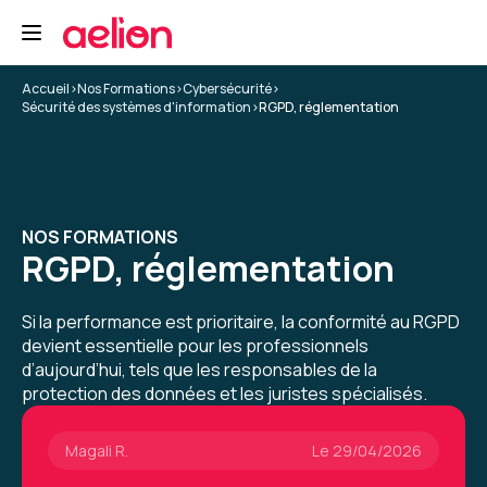
Formation : Se mettre en conformité avec le RGPD
5
Accueil
>
Nos Formations
>
Cybersécurité
>
Sécurité des systèmes d'information
>
RGPD, réglementation
Magali R.
Le 29/04/2026
NOS FORMATIONS
Formation pratico pratique permettant de se
RGPD, réglementation
mettre en action rapidement
Formation : Se mettre en conformité avec le RGPD
Si la performance est prioritaire, la conformité au RGPD
5
devient essentielle pour les professionnels
d’aujourd’hui, tels que les responsables de la
protection des données et les juristes spécialisés.
Magali R.
Le 29/04/2026