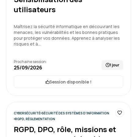
Magali R.
Le 29/04/2026
utilisateurs
Formation pratico pratique permettant de se
Maîtrisez la sécurité informatique en découvrant les
mettre en action rapidement
menaces, les vulnérabilités et les bonnes pratiques
pour protéger vos données. Apprenez à analyser les
Formation : Se mettre en conformité avec le RGPD
risques et à…
5
Prochaine session:
1 jour
25/09/2026
Session disponible !
CYBERSÉCURITÉ
SÉCURITÉ DES SYSTÈMES D'INFORMATION
RGPD, RÉGLEMENTATION
RGPD, DPO, rôle, missions et