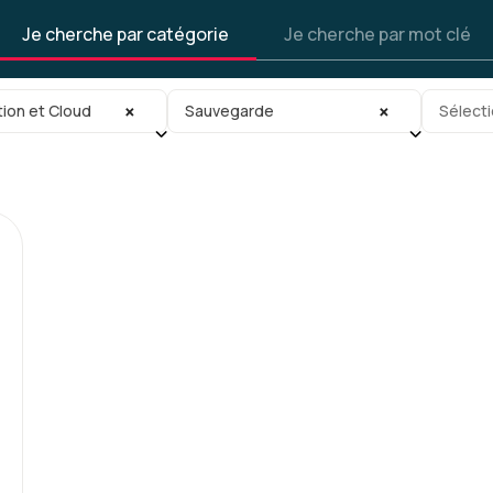
Je cherche par catégorie
Je cherche par mot clé
gorie
Sous-sous-catégorie
Tag
×
×
tion et Cloud
Sauvegarde
Sélecti