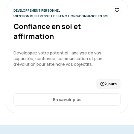
journées, c'était vivant.
Ergonomie du site "espace apprenant" facile,
DÉVELOPPEMENT PERSONNEL
clair et fluide (émargement, documents,
GESTION DU STRESS ET DES ÉMOTIONS
CONFIANCE EN SOI
supports)
Confiance en soi et
affirmation
Formation : Confiance en soi et affirmation
5
Développez votre potentiel : analyse de vos
capacités, confiance, communication et plan
d’évolution pour atteindre vos objectifs.
Lucie G.
Le 05/12/2025
2 jours
Belle expérience, première fois que j'ai une
En savoir plus
formation avec Aelion, très contente d'avoir pu
le faire, interface très facile d'utilisation, les
questionnaires de positionnement sont tops.
La formatrice est top.