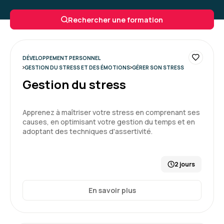
Belle expérience, première fois que j'ai une
Rechercher une formation
formation avec Aelion, très contente d'avoir pu
le faire, interface très facile d'utilisation, les
questionnaires de positionnement sont tops.
La formatrice est top.
DÉVELOPPEMENT PERSONNEL
GESTION DU STRESS ET DES ÉMOTIONS
GÉRER SON STRESS
Gestion du stress
Formation : Confiance en soi et affirmation
Apprenez à maîtriser votre stress en comprenant ses
5
causes, en optimisant votre gestion du temps et en
adoptant des techniques d'assertivité.
2 jours
Marine S.
Le 05/12/2025
En savoir plus
Une formation riche et très intéressante
Personnalisée , Karine a su amener des
exemples et nous impliquer tout au long des 2