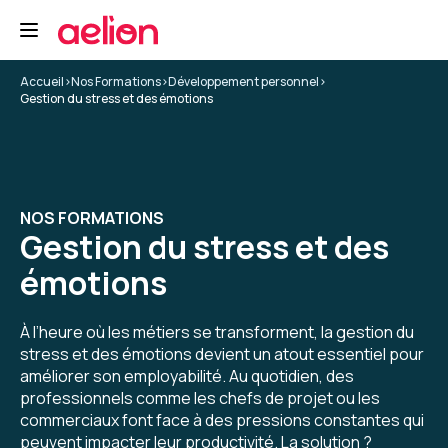
5
Accueil
>
Nos Formations
>
Développement personnel
>
Gestion du stress et des émotions
Lucie G.
Le 05/12/2025
Belle expérience, première fois que j'ai une
formation avec Aelion, très contente d'avoir pu
NOS FORMATIONS
le faire, interface très facile d'utilisation, les
Gestion du stress et des
questionnaires de positionnement sont tops.
La formatrice est top.
émotions
À l’heure où les métiers se transforment, la gestion du
Formation : Confiance en soi et affirmation
stress et des émotions devient un atout essentiel pour
améliorer son employabilité. Au quotidien, des
5
professionnels comme les chefs de projet ou les
commerciaux font face à des pressions constantes qui
peuvent impacter leur productivité. La solution ?