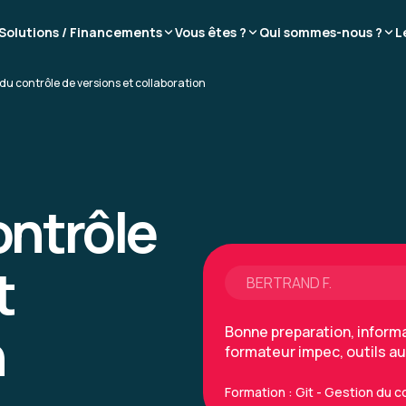
Solutions / Financements
Vous êtes ?
Qui sommes-nous ?
L
du contrôle de versions et collaboration
BERTRAND F.
Bonne preparation, inform
formateur impec, outils au
Formation : Git - Gestion du c
ontrôle
t
BERTRAND F.
n
Bonne preparation, inform
formateur impec, outils au
Formation : Git - Gestion du c