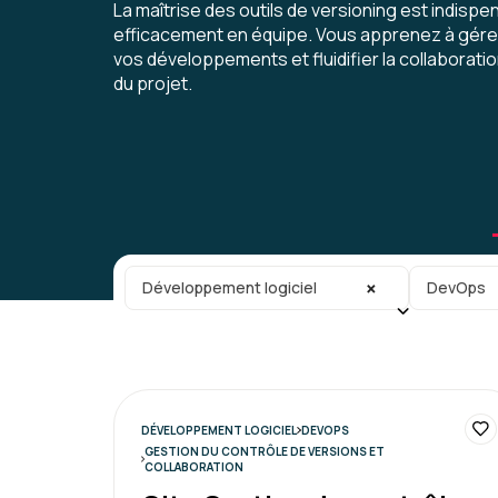
La maîtrise des outils de versioning est indispen
efficacement en équipe. Vous apprenez à gérer
vos développements et fluidifier la collaboratio
du projet.
Catégorie principale
Sous-caté
×
Développement logiciel
DevOps
DÉVELOPPEMENT LOGICIEL
DEVOPS
GESTION DU CONTRÔLE DE VERSIONS ET
COLLABORATION