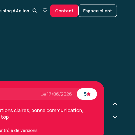
e blog d’Aelion
Contact
Espace client
Le 17/06/2026
5
ations claires, bonne communication,
 top
ontrôle de versions
Le 17/06/2026
5
ations claires, bonne communication,
 top
ontrôle de versions