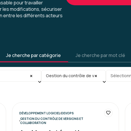
sable pour travailler
 les modifications, sécuriser
n entre les différents acteurs
BERTRAND F.
Bonne preparation, inform
formateur impec, outils au
Je cherche par catégorie
Je cherche par mot clé
Formation : Git - Gestion du c
gorie
Sous-sous-catégorie
Tag
×
×
Gestion du contrôle de versions et collabor
Sélectionn
BERTRAND F.
Bonne preparation, inform
formateur impec, outils au
DÉVELOPPEMENT LOGICIEL
DEVOPS
GESTION DU CONTRÔLE DE VERSIONS ET
Formation : Git - Gestion du c
COLLABORATION