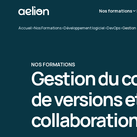
Nos formations
Accueil
>
Nos Formations
>
Développement logiciel
>
DevOps
>
Gestion 
NOS FORMATIONS
Gestion du c
de versions e
collaboratio