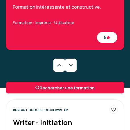
Formation intéressante et constructive.
Formation : Impress - Utilisateur
5
JADE B.
Le 17/02/2026
J'ai appris beaucoup de chose sur Impress que
Rechercher une formation
je ne savais pas
Formation : Impress - Utilisateur
BUREAUTIQUE
LIBREOFFICE
WRITER
5
Writer - Initiation