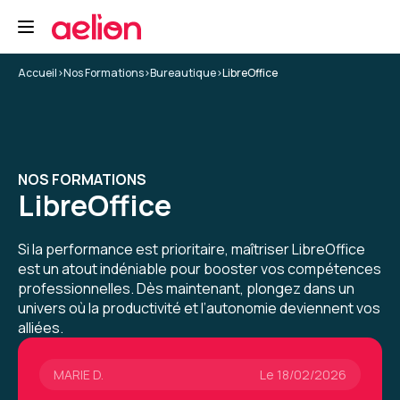
Formation : Calc - Perfectionnement
5
Accueil
>
Nos Formations
>
Bureautique
>
LibreOffice
JADE B.
Le 06/02/2026
NOS FORMATIONS
La formation m'a appris comment faire des
LibreOffice
choses que n'avais pas idée que l'on pouvait
faire sur libreoffice
Si la performance est prioritaire, maîtriser LibreOffice
Formation : Calc - Perfectionnement
est un atout indéniable pour booster vos compétences
5
professionnelles. Dès maintenant, plongez dans un
univers où la productivité et l’autonomie deviennent vos
alliées.
MARIE D.
Le 18/02/2026