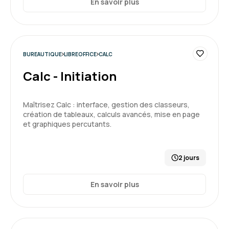
En savoir plus
choses que n'avais pas idée que l'on pouvait
faire sur libreoffice
Formation : Calc - Perfectionnement
5
BUREAUTIQUE
LIBREOFFICE
CALC
Calc - Initiation
MARIE D.
Le 18/02/2026
Maîtrisez Calc : interface, gestion des classeurs,
création de tableaux, calculs avancés, mise en page
et graphiques percutants.
Formation intéressante et constructive.
Formation : Impress - Utilisateur
2 jours
5
En savoir plus