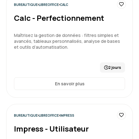
JADE B.
Le 17/02/2026
BUREAUTIQUE
LIBREOFFICE
CALC
Calc - Perfectionnement
J'ai appris beaucoup de chose sur Impress que
je ne savais pas
Maîtrisez la gestion de données : filtres simples et
Formation : Impress - Utilisateur
avancés, tableaux personnalisés, analyse de bases
et outils d’automatisation.
5
2 jours
En savoir plus
BUREAUTIQUE
LIBREOFFICE
IMPRESS
Impress - Utilisateur