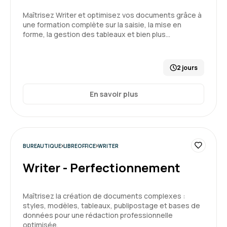
Maîtrisez Writer et optimisez vos documents grâce à
JEROME C.
Le 17/02/2026
une formation complète sur la saisie, la mise en
forme, la gestion des tableaux et bien plus…
Très sympa !
On est vraiment mis à l'aise. Tout est très bien
2 jours
expliqué et Valérie prend le temps pour avancer
à votre rythme.
En savoir plus
5
Formation : Impress - Utilisateur
BUREAUTIQUE
LIBREOFFICE
WRITER
MARIE D.
Le 06/02/2026
Writer - Perfectionnement
Formation très intéressante et fournie.
Maîtrisez la création de documents complexes :
styles, modèles, tableaux, publipostage et bases de
Formation : Calc - Perfectionnement
données pour une rédaction professionnelle
optimisée.