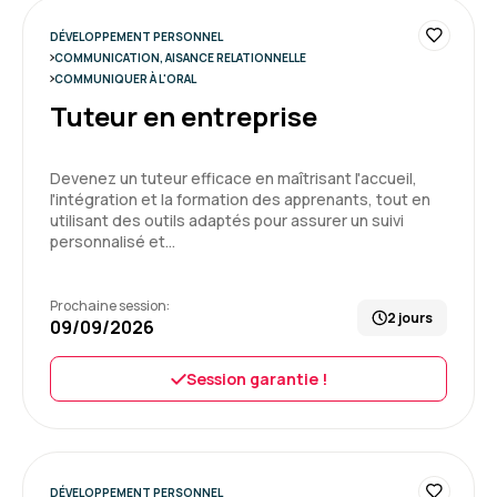
Formation : Réussir vos interviews grâce au media-
DÉVELOPPEMENT PERSONNEL
training
COMMUNICATION, AISANCE RELATIONNELLE
COMMUNIQUER À L'ORAL
5
Tuteur en entreprise
Devenez un tuteur efficace en maîtrisant l'accueil,
l'intégration et la formation des apprenants, tout en
Camille H.
Le 10/07/2026
utilisant des outils adaptés pour assurer un suivi
personnalisé et…
Formation très constructive, mélange de cas
pratique et théorique
Prochaine session:
2 jours
09/09/2026
Formation : Tuteur en entreprise
Session garantie !
5
DÉVELOPPEMENT PERSONNEL