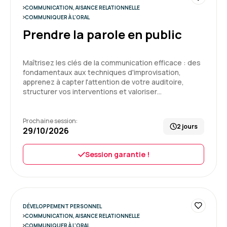
COMMUNICATION, AISANCE RELATIONNELLE
COMMUNIQUER À L'ORAL
Sandrine K.
Le 16/12/2025
Prendre la parole en public
Parfait, merci à vous pour ce travail "avec moi-
même" et même s'il reste beaucoup de choses
Maîtrisez les clés de la communication efficace : des
à faire.
fondamentaux aux techniques d'improvisation,
apprenez à capter l'attention de votre auditoire,
structurer vos interventions et valoriser…
Formation : Réussir vos interviews grâce au media-
training
Prochaine session:
5
2 jours
29/10/2026
Session garantie !
DÉVELOPPEMENT PERSONNEL
COMMUNICATION, AISANCE RELATIONNELLE
COMMUNIQUER À L'ORAL