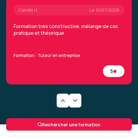
Camille H.
Le 10/07/2026
Formation très constructive, mélange de cas
pratique et théorique
Formation : Tuteur en entreprise
5
Sandrine K.
Le 16/12/2025
Parfait, merci à vous pour ce travail "avec moi-
Rechercher une formation
même" et même s'il reste beaucoup de choses
à faire.