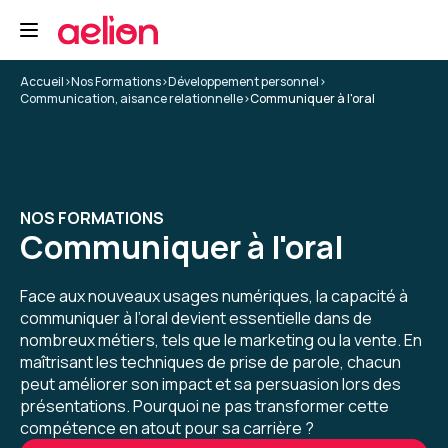
Formation : Tuteur en entreprise
5
Accueil
>
Nos Formations
>
Développement personnel
>
Communication, aisance relationnelle
>
Communiquer à l'oral
Sandrine K.
Le 16/12/2025
NOS FORMATIONS
Parfait, merci à vous pour ce travail "avec moi-
Communiquer à l'oral
même" et même s'il reste beaucoup de choses
à faire.
Face aux nouveaux usages numériques, la capacité à
communiquer à l’oral devient essentielle dans de
Formation : Réussir vos interviews grâce au media-
training
nombreux métiers, tels que le marketing ou la vente. En
maîtrisant les techniques de prise de parole, chacun
5
peut améliorer son impact et sa persuasion lors des
présentations. Pourquoi ne pas transformer cette
compétence en atout pour sa carrière ?