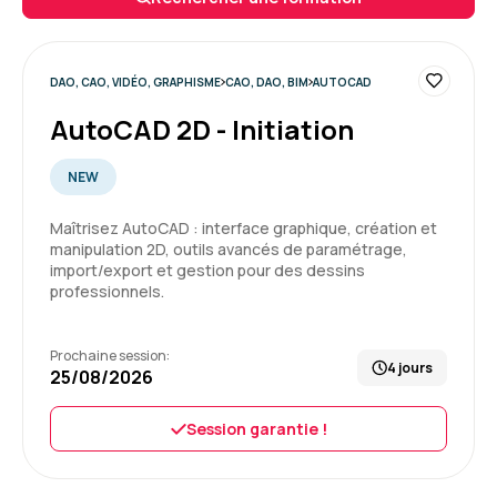
espérer.
Enseignement de première pro, mais pas que,
cadrage, tips, conseils... un grand merci à lui.
DAO, CAO, VIDÉO, GRAPHISME
CAO, DAO, BIM
AUTOCAD
Formation : Adobe Premiere Pro niveau 1, montage et
AutoCAD 2D - Initiation
automatisation
5
NEW
Maîtrisez AutoCAD : interface graphique, création et
manipulation 2D, outils avancés de paramétrage,
import/export et gestion pour des dessins
Yannis K.
Le 29/04/2026
professionnels.
Formateur super, au-delà de ce que j'aurais pu
Prochaine session:
espérer.
4 jours
25/08/2026
Enseignement de première pro, mais pas que,
cadrage, tips, conseils... un grand merci à lui.
Session garantie !
Formation : Adobe Premiere Pro niveau 1, montage et
automatisation