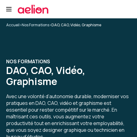
Formation : Adobe Premiere Pro niveau 1, montage et
automatisation
5
Accueil
>
Nos Formations
>
DAO, CAO, Vidéo, Graphisme
Yannis K.
Le 29/04/2026
NOS FORMATIONS
DAO, CAO, Vidéo,
Formateur super, au-delà de ce que j'aurais pu
espérer.
Graphisme
Enseignement de première pro, mais pas que,
cadrage, tips, conseils... un grand merci à lui.
Avec une volonté d’autonomie durable, moderniser vos
pratiques en DAO, CAO, vidéo et graphisme est
Formation : Adobe Premiere Pro niveau 1, montage et
automatisation
essentiel pour rester compétitif sur le marché. En
maîtrisant ces outils, vous augmentez votre
5
productivité tout en enrichissant votre employabilité,
que vous soyez designer graphique ou technicien en
bureau d’études.