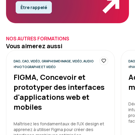
Être rappelé
NOS AUTRES FORMATIONS
Vous aimerez aussi
DAO, CAO, VIDÉO, GRAPHISME
IMAGE, VIDÉO, AUDIO
DAO
PHOTOGRAPHIE ET VIDÉO
PH
FIGMA, Concevoir et
A
prototyper des interfaces
m
d'applications web et
Déc
mobiles
int
pro
fac
Maîtrisez les fondamentaux de l'UX design et
apprenez à utiliser Figma pour créer des