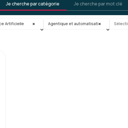
Je cherche par catégorie
Je cherche par mot clé
gorie
Sous-sous-catégorie
Tag
×
×
ce Artificielle
Agentique et automatisation
Sélecti