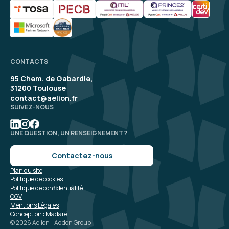
CONTACTS
95 Chem. de Gabardie,
31200 Toulouse
contact@aelion.fr
SUIVEZ-NOUS
UNE QUESTION, UN RENSEIGNEMENT ?
Contactez-nous
Plan du site
Politique de cookies
Politique de confidentialité
CGV
Mentions Légales
Conception :
Madaré
© 2026 Aelion - Addon Group