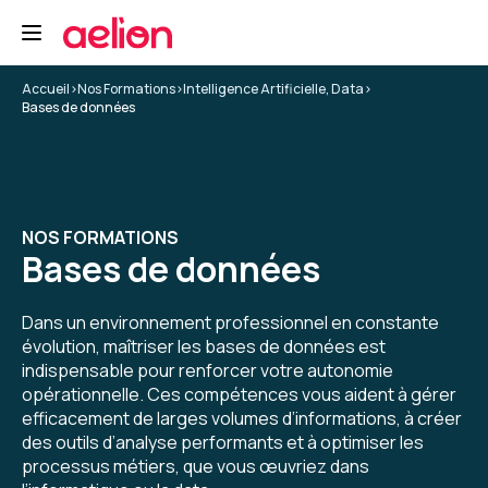
Bonne formation. J'ai appris beaucoup de
choses
Accueil
>
Nos Formations
>
Intelligence Artificielle, Data
>
Formation : PostgreSQL administration
Bases de données
5
NOS FORMATIONS
Bases de données
Claire D.
Le 24/11/2025
Le contenu de la formation correspond à mes
Dans un environnement professionnel en constante
attentes, les supports sont clairs, le formateur
évolution, maîtriser les bases de données est
fournit des explications précises et s'attarde
indispensable pour renforcer votre autonomie
sur les points plus complexes ou
opérationnelle. Ces compétences vous aident à gérer
d'incompréhension et s'assure que tous les
efficacement de larges volumes d’informations, à créer
5
sujets sont compris avant de passer à la suite.
des outils d’analyse performants et à optimiser les
Les exercices sont très bien et permettent de
processus métiers, que vous œuvriez dans
mettre en oeuvre les notions présentées