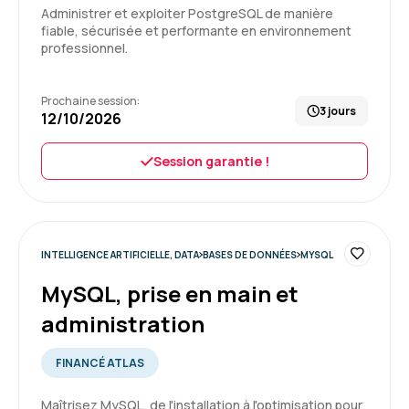
Administrer et exploiter PostgreSQL de manière
MIRANDA F.
Le 16/03/2026
fiable, sécurisée et performante en environnement
professionnel.
Plateforme simple et facile à utiliser.
Une communication efficace avec le candidat.
Prochaine session:
3 jours
12/10/2026
Formation : SQL : Les fondamentaux
Session garantie !
5
INTELLIGENCE ARTIFICIELLE, DATA
BASES DE DONNÉES
MYSQL
Virginie G.
Le 14/03/2026
MySQL, prise en main et
Accueil sympathique, on est mis de suite ç
administration
l'aise.
FINANCÉ ATLAS
Formation : SQL : Les fondamentaux
5
Maîtrisez MySQL, de l'installation à l'optimisation pour