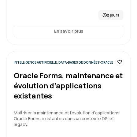
Formation : SQL : Les fondamentaux
2 jours
Jean-Pierre A.
Le 29/06/2026
En savoir plus
Très bonne formation pour acquérir les bases
du langage SQL et comprendre le
fonctionnement réel des bases de données.
Accessible à un public non spécialiste,
apprentissage efficace par la pratique et les
INTELLIGENCE ARTIFICIELLE, DATA
BASES DE DONNÉES
ORACLE
5
exemples. Merci à notre formateur pour sa
Oracle Forms, maintenance et
pédagogie et le partage de son expérience
dans des cas concrets.
évolution d’applications
existantes
Formation : SQL : Les fondamentaux
Maîtriser la maintenance et l’évolution d’applications
Oracle Forms existantes dans un contexte DSI et
legacy.