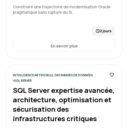
Construire une trajectoire de modernisation Oracle
Formation : PostgreSQL administration
pragmatique sans rupture du SI.
5
2 jours
En savoir plus
THIBAUT M.
Le 24/11/2025
Bonne formation. J'ai appris beaucoup de
choses
INTELLIGENCE ARTIFICIELLE, DATA
BASES DE DONNÉES
SQL SERVER
Formation : PostgreSQL administration
SQL Server expertise avancée,
5
architecture, optimisation et
sécurisation des
infrastructures critiques
Claire D.
Le 24/11/2025