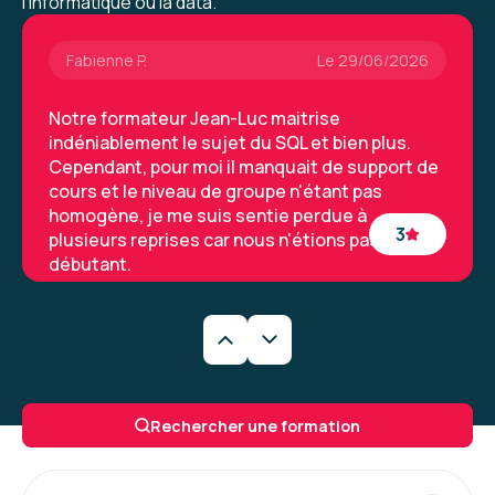
l’informatique ou la data.
Formation : SQL : Les fondamentaux
Fabienne P.
Le 29/06/2026
Notre formateur Jean-Luc maitrise
indéniablement le sujet du SQL et bien plus.
Cependant, pour moi il manquait de support de
cours et le niveau de groupe n'étant pas
homogène, je me suis sentie perdue à
3
plusieurs reprises car nous n'étions pas tous
débutant.
Formation : SQL : Les fondamentaux
Jean-Pierre A.
Le 29/06/2026
Très bonne formation pour acquérir les bases
Rechercher une formation
du langage SQL et comprendre le
fonctionnement réel des bases de données.
Accessible à un public non spécialiste,