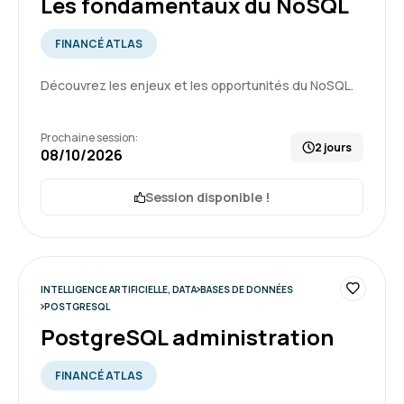
Les fondamentaux du NoSQL
identifiants à la fin de la formation.
Je recommande votre structure auprès de ma
FINANCÉ ATLAS
hiérarchie pour les potentielles futures
formations.
Découvrez les enjeux et les opportunités du NoSQL.
5
Formation : SQL : Les fondamentaux
Prochaine session:
2 jours
08/10/2026
Charles K.
Le 26/06/2026
Session disponible !
Un formateur a l'écoute qui s'adapte au rythme
de chacun
INTELLIGENCE ARTIFICIELLE, DATA
BASES DE DONNÉES
Formation : SQL : Les fondamentaux
POSTGRESQL
5
PostgreSQL administration
FINANCÉ ATLAS