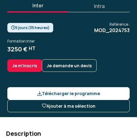
Inter
Intra
Référence :
5 jours (35 heures)
MOD_2024753
Formation Inter
3250 €
HT
Je m'inscris
Je demande un devis
Télécharger le programme
Ajouter à ma sélection
Description