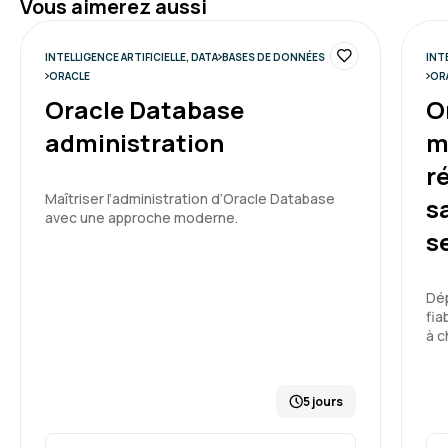
Vous aimerez aussi
INTELLIGENCE ARTIFICIELLE, DATA
BASES DE DONNÉES
INT
ORACLE
OR
Oracle Database
O
administration
m
r
Maîtriser l’administration d’Oracle Database
s
avec une approche moderne.
s
Dép
fia
à c
5 jours