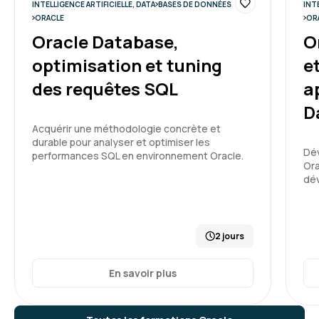
INTELLIGENCE ARTIFICIELLE, DATA
BASES DE DONNÉES
INT
ORACLE
OR
Oracle Database,
O
optimisation et tuning
e
des requêtes SQL
a
D
Acquérir une méthodologie concrète et
durable pour analyser et optimiser les
Dév
performances SQL en environnement Oracle.
Or
dév
2 jours
En savoir plus