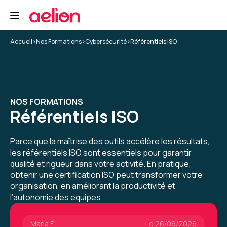
Maria F.
Le 26/06/2026
Accueil
Formation très enrichissante et très bien
>
Nos Formations
>
Cybersécurité
>
Référentiels ISO
structurée. Alexandre, le formateur maîtrise
complètement la certification ISO 27001 et
nous a partagé durant ces 5 jours de retours
d'expérience terrain ce qui m'a facilité la
compréhension des exigences de la norme et
NOS FORMATIONS
comment les mettre en œuvre.
Référentiels ISO
Ambiance très agréable et partage régulier
Parce que la maîtrise des outils accélère les résultats,
avec les autres participants lors des exercices
les référentiels ISO sont essentiels pour garantir
réalisés et en dehors.
qualité et rigueur dans votre activité. En pratique,
5
obtenir une certification ISO peut transformer votre
Formation : ISO 27001 - Certification Lead
organisation, en améliorant la productivité et
Implementer
l’autonomie des équipes.
Maria F.
Le 26/06/2026