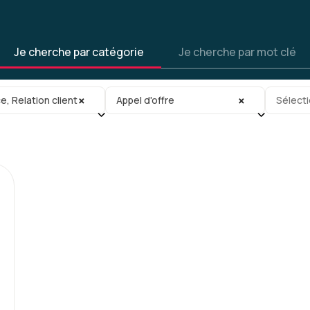
Je cherche par catégorie
Je cherche par mot clé
gorie
Sous-sous-catégorie
Tag
×
×
 Relation client
Appel d'offre
Sélecti