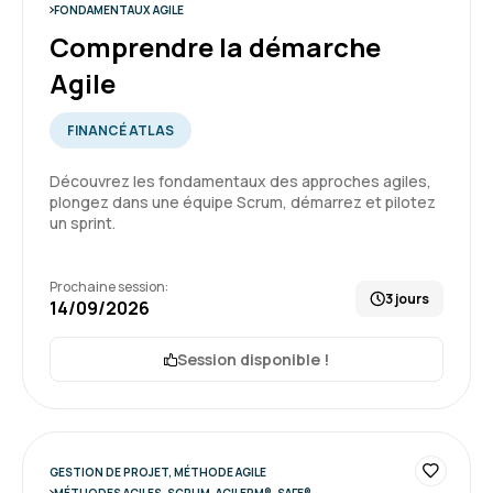
FONDAMENTAUX AGILE
Comprendre la démarche
Agile
Oumaima M.
Le 03/07/2026
FINANCÉ ATLAS
c'est clair .
il y a pas mal de QCM dans la formations pour
Découvrez les fondamentaux des approches agiles,
plongez dans une équipe Scrum, démarrez et pilotez
entrainer pour la certification .
un sprint.
Formation : Devenir développeur Agile (Certification
Scrum Developer PSD)
5
Prochaine session:
3 jours
14/09/2026
Session disponible !
Martin P.
Le 03/07/2026
Une bonne formation qui répond tout à fait aux
objectifs qu'elle se fixe. Une formatrice très
GESTION DE PROJET, MÉTHODE AGILE