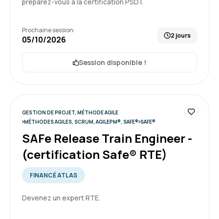
préparez-vous à la certification PSD I.
Jérémy T.
Le 03/06/2026
Prochaine session:
2 jours
05/10/2026
Formation intéressante mais un dense avec
beaucoup de notions
Session disponible !
Formation : Devenir développeur Agile (Certification
Scrum Developer PSD)
4
GESTION DE PROJET, MÉTHODE AGILE
MÉTHODES AGILES, SCRUM, AGILEPM®, SAFE®
SAFE®
SAFe Release Train Engineer -
(certification Safe® RTE)
Jordan H.
Le 18/05/2026
FINANCÉ ATLAS
Bonne expérience, avec un outil qui fonctionne
plutôt bien
Devenez un expert RTE.
Formation : Devenir développeur Agile (Certification