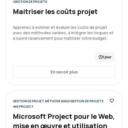
GESTION DE PROJETS
(certification ScrumMaster PSM I)
4
Maitriser les coûts projet
Apprenez à estimer et évaluer les coûts de projet
avec des méthodes variées, à intégrer les risques et
Alexandre V.
Le 08/04/2026
à suivre l'avancement pour maîtriser votre budget.
Formation complète qui prépare parfaitement à
passer la certification
1 jour
Formation : Devenir responsable de Produit Agile
En savoir plus
Niveau I (certification ProductOwner PSPO I)
5
GESTION DE PROJET, MÉTHODE AGILE
GESTION DE PROJETS
MS PROJECT
ALEXANDRA G.
Le 03/04/2026
Microsoft Project pour le Web,
mise en œuvre et utilisation
Formation très intéressante, clair et