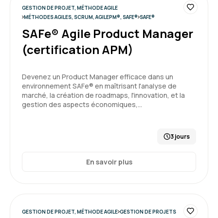
GESTION DE PROJET, MÉTHODE AGILE
Mickael B.
Le 17/04/2026
MÉTHODES AGILES, SCRUM, AGILEPM®, SAFE®
SAFE®
SAFe® Agile Product Manager
Accueil sympathique. Formateur à l'écoute.
(certification APM)
Adaptabilité du format en fonction des besoins.
Formation : Conduire et gérer un projet
Devenez un Product Manager efficace dans un
environnement SAFe® en maîtrisant l'analyse de
marché, la création de roadmaps, l'innovation, et la
5
gestion des aspects économiques,…
3 jours
KATIA R.
Le 16/04/2026
En savoir plus
Dans l'ensemble c'était intéressant, mais j'ai du
mal à voir comment je vais pouvoir appliquer
cela dans mon quotidien.
GESTION DE PROJET, MÉTHODE AGILE
GESTION DE PROJETS
Formation : Devenir manager Agile Niveau I