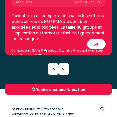
Arnaud M.
Le 22/07/2026
Formation très complète où toutes les notions
utiles au rôle de PO / PM Safe sont bien
abordées et explicitées. La taille du groupe et
l'implication du formateur facilitait grandement
les échanges.
5
Formation : SAFe® Product Owner / Product Manager
(certification POPM)
Rafael E.
Le 03/07/2026
Formateur très agréable et compétent. Prends
Rechercher une formation
le temps de répondre à toutes les questions
des participants.
Formation : Devenir développeur Agile (Certification
GESTION DE PROJET, MÉTHODE AGILE
Scrum Developer PSD)
5
MÉTHODES AGILES, SCRUM, AGILEPM®, SAFE®