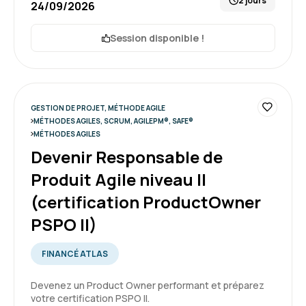
2 jours
24/09/2026
Session disponible !
Marianne M.
Le 10/06/2026
Bon apprentissage théorique des
fondamentaux
Focus sur plusieurs méthodologies agile
GESTION DE PROJET, MÉTHODE AGILE
MÉTHODES AGILES, SCRUM, AGILEPM®, SAFE®
A rendre le contenu plus concret via des
MÉTHODES AGILES
exercices pratiques et des RETEX dans des
Devenir Responsable de
4
organisations
Produit Agile niveau II
Formation : Comprendre la démarche Agile
(certification ProductOwner
PSPO II)
Louis R.
Le 10/06/2026
FINANCÉ ATLAS
Très bien. le groupe est petit, nous avons le
temps d'avoir des échanges constructifs.
Devenez un Product Owner performant et préparez
votre certification PSPO II.