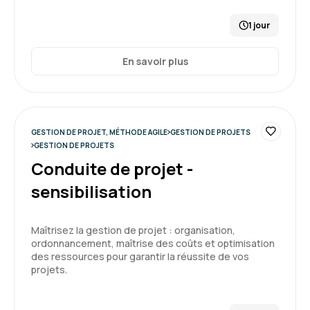
5
1 jour
En savoir plus
Tommy C.
Le 31/03/2026
très efficace, je suis confiant pour le reste
GESTION DE PROJET, MÉTHODE AGILE
GESTION DE PROJETS
Formation : Devenir développeur Agile (Certification
GESTION DE PROJETS
Scrum Developer PSD)
Conduite de projet -
5
sensibilisation
Maîtrisez la gestion de projet : organisation,
ordonnancement, maîtrise des coûts et optimisation
des ressources pour garantir la réussite de vos
Arnaud M.
Le 22/07/2026
projets.
Formation très complète où toutes les notions
utiles au rôle de PO / PM Safe sont bien