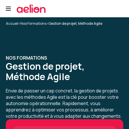
Formation : Devenir développeur Agile (Certification
Scrum Developer PSD)
Accueil
>
Nos Formations
>
Gestion de projet, Méthode Agile
5
Tommy C.
Le 31/03/2026
NOS FORMATIONS
Gestion de projet,
très efficace, je suis confiant pour le reste
Méthode Agile
Formation : Devenir développeur Agile (Certification
Scrum Developer PSD)
Envie de passer un cap concret, la gestion de projets
avec les méthodes Agile est la clé pour booster votre
5
autonomie opérationnelle. Rapidement, vous
apprendrez à optimiser vos processus, à améliorer
votre productivité et à vous adapter aux changements.