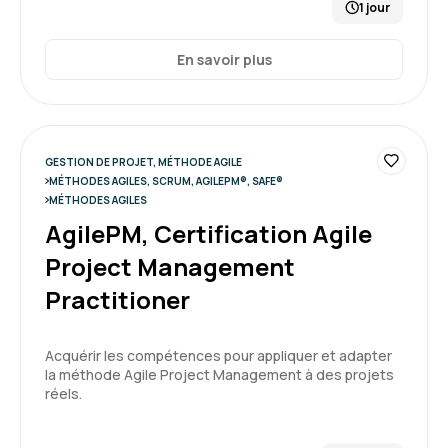
1 jour
abordées et explicitées. La taille du groupe et
l'implication du formateur facilitait grandement
En savoir plus
les échanges.
5
Formation : SAFe® Product Owner / Product Manager
(certification POPM)
GESTION DE PROJET, MÉTHODE AGILE
MÉTHODES AGILES, SCRUM, AGILEPM®, SAFE®
Rafael E.
Le 03/07/2026
MÉTHODES AGILES
AgilePM, Certification Agile
Formateur très agréable et compétent. Prends
Project Management
le temps de répondre à toutes les questions
des participants.
Practitioner
Formation : Devenir développeur Agile (Certification
Scrum Developer PSD)
5
Acquérir les compétences pour appliquer et adapter
la méthode Agile Project Management à des projets
réels.