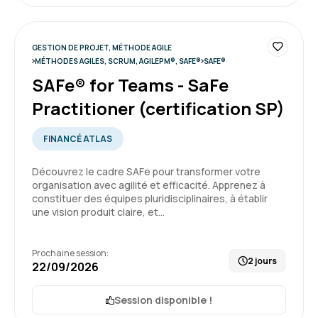
GESTION DE PROJET, MÉTHODE AGILE
Julien D.
Le 16/06/2026
MÉTHODES AGILES, SCRUM, AGILEPM®, SAFE®
SAFE®
SAFe® for Teams - SaFe
Formation intéressante qui permet de se
Practitioner (certification SP)
remettre a niveau coté théorique.
Bon rythme du cous
FINANCÉ ATLAS
Formation : Devenir Responsable de Produit Agile
niveau II (certification ProductOwner PSPO II)
4
Découvrez le cadre SAFe pour transformer votre
organisation avec agilité et efficacité. Apprenez à
constituer des équipes pluridisciplinaires, à établir
une vision produit claire, et…
Paul B.
Le 11/06/2026
Prochaine session:
2 jours
22/09/2026
Une formation accessible tout en étant plutôt
complète et agréable à suivre, pour un premier
Session disponible !
niveau de familiarisation avec l'agilité.