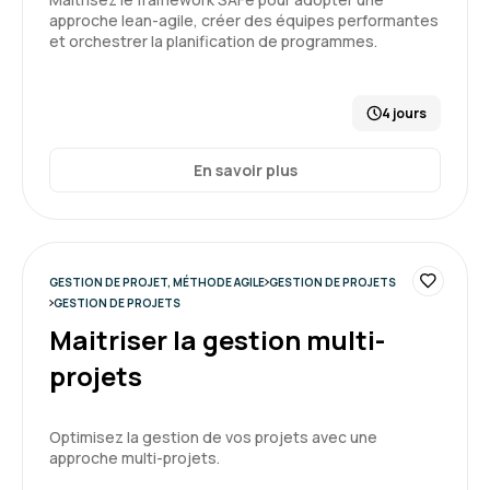
approche lean-agile, créer des équipes performantes
Guillaume J.
Le 01/04/2026
et orchestrer la planification de programmes.
Une formation très complète avec un
instructeur de qualité qui donne pas mal
4 jours
d'exemples concrets.
En savoir plus
Formation : Devenir développeur Agile (Certification
Scrum Developer PSD)
5
GESTION DE PROJET, MÉTHODE AGILE
GESTION DE PROJETS
GESTION DE PROJETS
MELINA V.
Le 01/04/2026
Maitriser la gestion multi-
projets
Très bien, très compréhensible, super de
pouvoir faire des exercices pratiques
Optimisez la gestion de vos projets avec une
Formation : Devenir développeur Agile (Certification
approche multi-projets.
Scrum Developer PSD)