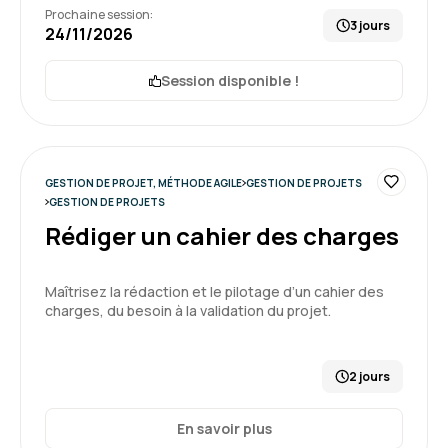
Scrum Developer PSD)
Prochaine session:
3 jours
5
24/11/2026
Session disponible !
David C.
Le 11/05/2026
Très bonne formation, assez complète et
GESTION DE PROJET, MÉTHODE AGILE
GESTION DE PROJETS
GESTION DE PROJETS
permettant de comprendre et assimiler le
SCRUM sous un angle moins contraignat que
Rédiger un cahier des charges
ce qui est habituellement exposé/presenté.
Maîtrisez la rédaction et le pilotage d’un cahier des
5
Formation : Devenir manager Agile Niveau I
charges, du besoin à la validation du projet.
(certification ScrumMaster PSM I)
2 jours
Stephane B.
Le 06/05/2026
En savoir plus