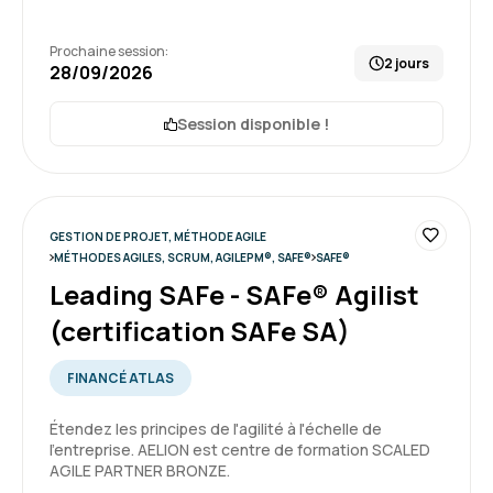
Formation : Comprendre la démarche Agile
5
Prochaine session:
2 jours
28/09/2026
Session disponible !
Ulysse K.
Le 09/06/2026
La formation s’est très bien passée, le contenu
GESTION DE PROJET, MÉTHODE AGILE
était complet et la formatrice s’est montrée
MÉTHODES AGILES, SCRUM, AGILEPM®, SAFE®
SAFE®
disponible en prenant le temps de répondre à
Leading SAFe - SAFe® Agilist
toutes nos questions
(certification SAFe SA)
5
Formation : Devenir développeur Agile (Certification
Scrum Developer PSD)
FINANCÉ ATLAS
Étendez les principes de l'agilité à l'échelle de
l'entreprise. AELION est centre de formation SCALED
Florian S.
Le 09/06/2026
AGILE PARTNER BRONZE.