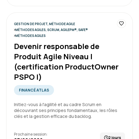
Formation : Comprendre la démarche Agile
5
GESTION DE PROJET, MÉTHODE AGILE
MÉTHODES AGILES, SCRUM, AGILEPM®, SAFE®
MÉTHODES AGILES
Devenir responsable de
Michel M.
Le 10/06/2026
Produit Agile Niveau I
(certification ProductOwner
Très bien, beaucoup d'exercices pratiques.
Animatrice très compétente.
PSPO I)
Formation : Comprendre la démarche Agile
FINANCÉ ATLAS
4
Initiez-vous à l'agilité et au cadre Scrum en
découvrant ses principes fondamentaux, les rôles
clés et la gestion efficace du backlog.
Mehedi S.
Le 10/06/2026
Prochaine session:
2 jours