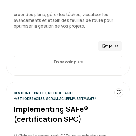
bienveillante.
créer des plans, gérer les tâches, visualiser les
Formation : Devenir responsable de Produit Agile
avancements et établir des feuilles de route pour
Niveau I (certification ProductOwner PSPO I)
optimiser la gestion de vos projets.
5
2 jours
Guillaume J.
En savoir plus
Le 02/04/2026
Formation très bien structuré qui a permis de
bien comprendre les différentes notions.
GESTION DE PROJET, MÉTHODE AGILE
Formation : Devenir développeur Agile (Certification
MÉTHODES AGILES, SCRUM, AGILEPM®, SAFE®
SAFE®
Scrum Developer PSD)
Implementing SAFe®
5
(certification SPC)
Maîtrisez le framework SAFe pour adopter une