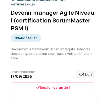
MÉTHODES AGILES, SCRUM, AGILEPM®, SAFE®
professionnelle, qui s'est révélée être à
MÉTHODES AGILES
l'écoute et exhaustive dans sa passation
Devenir manager Agile Niveau
d'informations.
4
I (certification ScrumMaster
Formation : Devenir développeur Agile (Certification
PSM I)
Scrum Developer PSD)
FINANCÉ ATLAS
Quentin M.
Le 16/06/2026
Découvrez le framework Scrum et l'agilité, intégrez
Très bon accueil
des pratiques durables pour réussir votre démarche
agile.
Formation enrichissante
Formation : Devenir Responsable de Produit Agile
Prochaine session:
niveau II (certification ProductOwner PSPO II)
2 jours
17/09/2026
5
Session garantie !
Théo T.
Le 16/06/2026