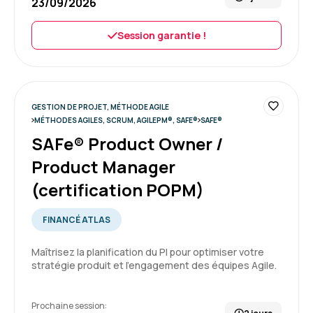
23/09/2026
Très bon formateur et excellente approche
Session garantie !
pédagogique.
Formation : Comprendre la démarche Agile
5
GESTION DE PROJET, MÉTHODE AGILE
MÉTHODES AGILES, SCRUM, AGILEPM®, SAFE®
SAFE®
SAFe® Product Owner /
Product Manager
Marjorie R.
Le 10/06/2026
(certification POPM)
Excellente formation, très interactif et très
FINANCÉ ATLAS
complète.
Maîtrisez la planification du PI pour optimiser votre
Formation : Comprendre la démarche Agile
stratégie produit et l'engagement des équipes Agile.
5
Prochaine session: