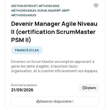
GESTION DE PROJET, MÉTHODE AGILE
Très bonne organisation, formateur, locaux et
MÉTHODES AGILES, SCRUM, AGILEPM®, SAFE®
MÉTHODES AGILES
équipements agréables.
Devenir Manager Agile Niveau
Formation : Devenir Responsable de Produit Agile
II (certification ScrumMaster
niveau II (certification ProductOwner PSPO II)
5
PSM II)
FINANCÉ ATLAS
Devenez un Scrum Master accompli en apprenant à
DE B.
Le 16/06/2026
gérer les défis d'agilité, à favoriser l'auto-
organisation, et à coacher efficacement vos équipes.
Bonne expérience, ludique, échanges faciles
Prochaine session:
Formation : Devenir Responsable de Produit Agile
2 jours
21/09/2026
niveau II (certification ProductOwner PSPO II)
Session disponible !
5