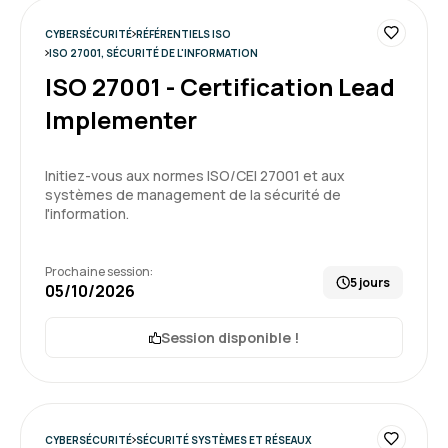
comment les mettre en œuvre.
CYBERSÉCURITÉ
RÉFÉRENTIELS ISO
ISO 27001, SÉCURITÉ DE L'INFORMATION
Ambiance très agréable et partage régulier
ISO 27001 - Certification Lead
avec les autres participants lors des exercices
réalisés et en dehors.
Implementer
5
Formation : ISO 27001 - Certification Lead
Implementer
Initiez-vous aux normes ISO/CEI 27001 et aux
systèmes de management de la sécurité de
l'information.
Magali R.
Le 29/04/2026
Prochaine session:
Formation pratico pratique permettant de se
5 jours
05/10/2026
mettre en action rapidement
Session disponible !
CYBERSÉCURITÉ
SÉCURITÉ SYSTÈMES ET RÉSEAUX