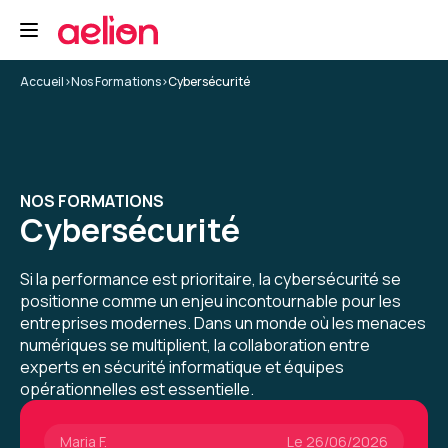
Elora D.
Le 19/12/2025
Accueil
>
Nos Formations
>
Cybersécurité
Très bonne expérience sur la plateforme Aelion
pour une formation à distance. Aucune
difficulté pour se connecter pendant ces trois
jours
NOS FORMATIONS
Cybersécurité
Si la performance est prioritaire, la cybersécurité se
Formation : Sécurité systèmes et réseaux - Niveau 1
positionne comme un enjeu incontournable pour les
entreprises modernes. Dans un monde où les menaces
5
numériques se multiplient, la collaboration entre
experts en sécurité informatique et équipes
opérationnelles est essentielle.
Maria F.
Le 26/06/2026