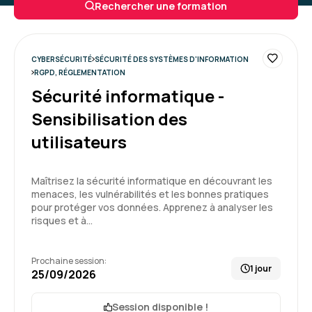
Rechercher une formation
mettre en action rapidement
CYBERSÉCURITÉ
SÉCURITÉ DES SYSTÈMES D'INFORMATION
RGPD, RÉGLEMENTATION
Sécurité informatique -
Sensibilisation des
Formation : Se mettre en conformité avec le RGPD
utilisateurs
5
Maîtrisez la sécurité informatique en découvrant les
menaces, les vulnérabilités et les bonnes pratiques
pour protéger vos données. Apprenez à analyser les
risques et à…
Elora D.
Le 19/12/2025
Prochaine session:
Très bonne expérience sur la plateforme Aelion
1 jour
25/09/2026
pour une formation à distance. Aucune
difficulté pour se connecter pendant ces trois
Session disponible !