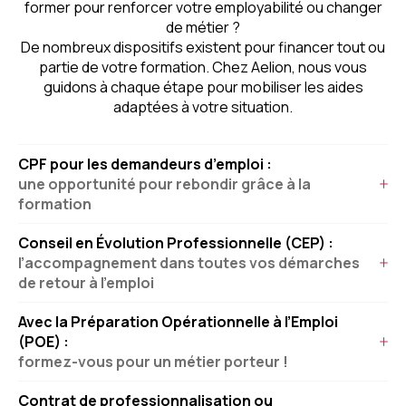
former pour renforcer votre employabilité ou changer
de métier ?
De nombreux dispositifs existent pour financer tout ou
partie de votre formation. Chez Aelion, nous vous
guidons à chaque étape pour mobiliser les aides
adaptées à votre situation.
CPF pour les demandeurs d’emploi :
une opportunité pour rebondir grâce à la
formation
En tant que demandeur d’emploi, vous pouvez mobiliser
Conseil en Évolution Professionnelle (CEP) :
votre Compte Personnel de Formation pour financer
l’accompagnement dans toutes vos démarches
une formation certifiante. Le CPF vous permet de
de retour à l’emploi
financer votre projet de retour à l’emploi et booster vos
Vous n’avez pas encore identifié la formation idéale
compétences afin de relancer votre carrière. Aelion
Avec la Préparation Opérationnelle à l’Emploi
pour votre retour à l’emploi ? Entre les secteurs
vous accompagne et vous aide à identifier la formation
(POE) :
porteurs, les nombreuses formations, les aides de
la mieux adaptée et chercher les financements.
formez-vous pour un métier porteur !
financement, il peut être difficile de s’y retrouver. Alors
Vous êtes demandeur d’emploi et vous souhaitez vous
pour vous éclairer, vous pouvez compter sur le Conseil
Contrat de professionnalisation ou