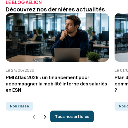
LE BLOG AELION
Découvrez nos dernières actualités
Le 24/06/2026
Le 01/
PMI Atlas 2026 : un financement pour
Plan 
accompagner la mobilité interne des salariés
comme
en ESN
?
Non classé
Nos c
Tous nos articles