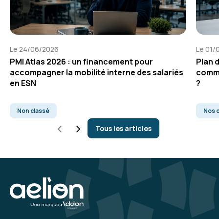
Le 24/06/2026
Le 01/
PMI Atlas 2026 : un financement pour
Plan 
accompagner la mobilité interne des salariés
comme
en ESN
?
Non classé
Nos c
Tous les articles