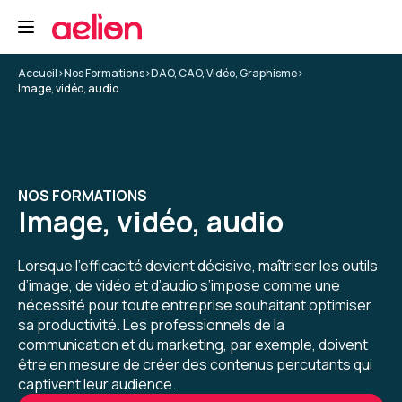
automatisation
5
Accueil
>
Nos Formations
>
DAO, CAO, Vidéo, Graphisme
>
Image, vidéo, audio
Yannis K.
Le 29/04/2026
Formateur super, au-delà de ce que j'aurais pu
NOS FORMATIONS
espérer.
Image, vidéo, audio
Enseignement de première pro, mais pas que,
cadrage, tips, conseils... un grand merci à lui.
Lorsque l’efficacité devient décisive, maîtriser les outils
d’image, de vidéo et d’audio s’impose comme une
Formation : Adobe Premiere Pro niveau 1, montage et
automatisation
nécessité pour toute entreprise souhaitant optimiser
sa productivité. Les professionnels de la
5
communication et du marketing, par exemple, doivent
être en mesure de créer des contenus percutants qui
captivent leur audience.