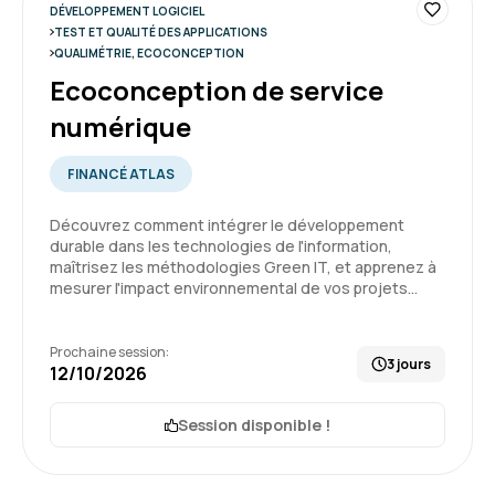
DÉVELOPPEMENT LOGICIEL
5
Formation : Sécurité des applications
TEST ET QUALITÉ DES APPLICATIONS
QUALIMÉTRIE, ECOCONCEPTION
Ecoconception de service
numérique
Trystan C.
Le 12/06/2026
FINANCÉ ATLAS
L'expérience globale a été très bonne, rien de
particulier à remonter hormis que le suivi des
Découvrez comment intégrer le développement
durable dans les technologies de l'information,
sessions et l'utilisation de la plateforme est
maîtrisez les méthodologies Green IT, et apprenez à
fluide
mesurer l'impact environnemental de vos projets…
5
Formation : Sécurité des applications
Prochaine session:
3 jours
12/10/2026
Session disponible !