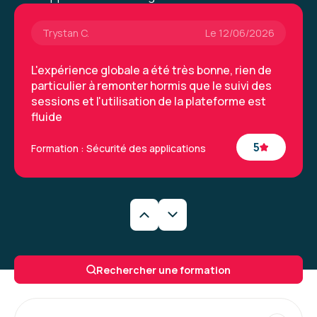
Trystan C.
Le 12/06/2026
L'expérience globale a été très bonne, rien de
particulier à remonter hormis que le suivi des
sessions et l'utilisation de la plateforme est
fluide
5
Formation : Sécurité des applications
Trystan C.
Le 12/06/2026
L'expérience globale a été très bonne, rien de
Rechercher une formation
particulier à remonter hormis que le suivi des
sessions et l'utilisation de la plateforme est
fluide