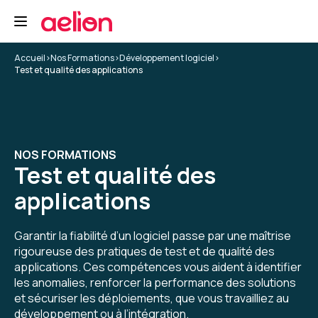
L'expérience globale a été très bonne, rien de
particulier à remonter hormis que le suivi des
sessions et l'utilisation de la plateforme est
fluide
Accueil
>
Nos Formations
>
Développement logiciel
>
Test et qualité des applications
5
Formation : Sécurité des applications
NOS FORMATIONS
Trystan C.
Le 12/06/2026
Test et qualité des
applications
L'expérience globale a été très bonne, rien de
particulier à remonter hormis que le suivi des
sessions et l'utilisation de la plateforme est
Garantir la fiabilité d’un logiciel passe par une maîtrise
fluide
rigoureuse des pratiques de test et de qualité des
applications. Ces compétences vous aident à identifier
5
Formation : Sécurité des applications
les anomalies, renforcer la performance des solutions
et sécuriser les déploiements, que vous travailliez au
développement ou à l’intégration.