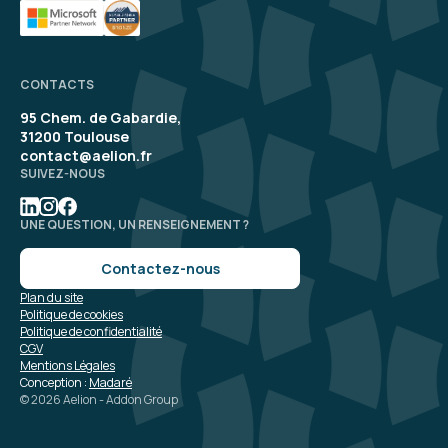
CONTACTS
95 Chem. de Gabardie,
31200 Toulouse
contact@aelion.fr
SUIVEZ-NOUS
UNE QUESTION, UN RENSEIGNEMENT ?
Contactez-nous
Plan du site
Politique de cookies
Politique de confidentialité
CGV
Mentions Légales
Conception :
Madaré
© 2026 Aelion - Addon Group