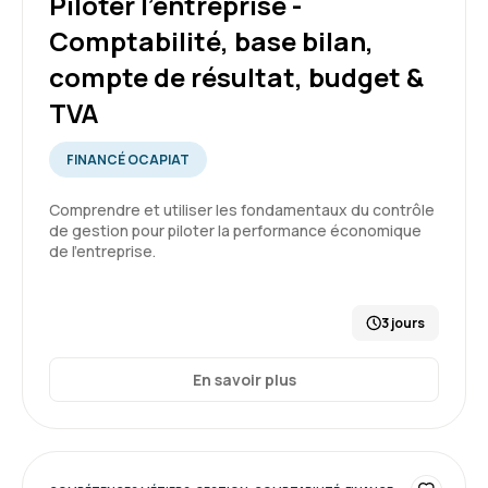
Piloter l'entreprise -
Comptabilité, base bilan,
5
Formation : Savoir lire et comprendre un bilan
compte de résultat, budget &
TVA
Gwenaelle G.
Le 20/04/2026
FINANCÉ OCAPIAT
Malgré que je me sois retrouvée dans un
Comprendre et utiliser les fondamentaux du contrôle
de gestion pour piloter la performance économique
domaine méconnue par mon arrivée très
de l’entreprise.
récente à BAG, j'ai mieux compris et assimilée
la formation avec un mois de recul.
5
3 jours
Formation : Piloter l'entreprise - Comptabilité, base
bilan, compte de résultat, budget & TVA
En savoir plus
Gwenaelle G.
Le 11/03/2026