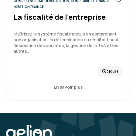
Formation très enrichissante où j'ai beaucoup
COMPÉTENCES MÉTIERS
GESTION, COMPTABILITÉ, FINANCE
GESTION FINANCE
appris et pour lequel j'arrive à mettre des mots
La fiscalité de l'entreprise
et des compréhensions sur des chiffres que je
n'arrivais pas à analyser.
5
Maîtrisez le système fiscal français en comprenant
Formation : Savoir lire et comprendre un bilan
son organisation, la détermination du résultat fiscal,
l'imposition des sociétés, la gestion de la TVA et les
autres…
3 jours
En savoir plus