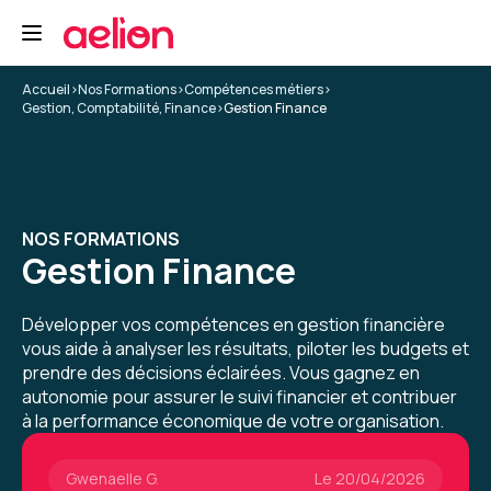
Formation : Savoir lire et comprendre un bilan
5
Accueil
>
Nos Formations
>
Compétences métiers
>
Gestion, Comptabilité, Finance
>
Gestion Finance
Thomas D.
Le 11/03/2026
NOS FORMATIONS
Bonne formation, en petit comité c'était un
Gestion Finance
plus.
Le lieu était bien, la durée de la formation
efficace
Développer vos compétences en gestion financière
vous aide à analyser les résultats, piloter les budgets et
5
Formation : Savoir lire et comprendre un bilan
prendre des décisions éclairées. Vous gagnez en
autonomie pour assurer le suivi financier et contribuer
à la performance économique de votre organisation.
Gwenaelle G.
Le 20/04/2026