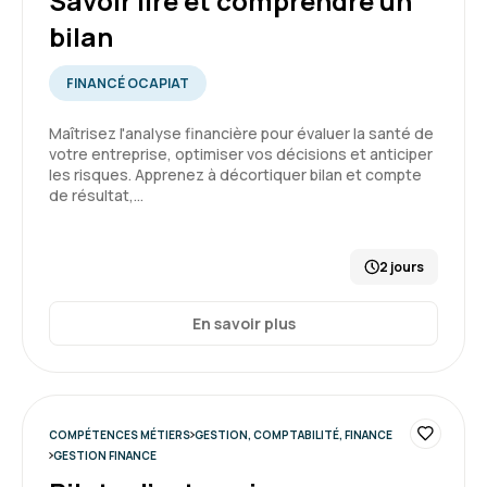
Savoir lire et comprendre un
bilan
Emmanuelle H.
Le 11/03/2026
FINANCÉ OCAPIAT
Formation très complète et m'ayant permis de
Maîtrisez l'analyse financière pour évaluer la santé de
fortement progresser sur la matière.
votre entreprise, optimiser vos décisions et anticiper
les risques. Apprenez à décortiquer bilan et compte
de résultat,…
Formation : Savoir lire et comprendre un bilan
5
2 jours
En savoir plus
Thomas D.
Le 11/03/2026
Bonne formation, en petit comité c'était un
plus.
COMPÉTENCES MÉTIERS
GESTION, COMPTABILITÉ, FINANCE
Le lieu était bien, la durée de la formation
GESTION FINANCE
efficace