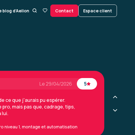
e blog d’Aelion
Contact
Espace client
Le 29/04/2026
5
e ce que j'aurais pu espérer.
pro, mais pas que, cadrage, tips,
 lui.
ro niveau 1, montage et automatisation
Le 29/04/2026
5
e ce que j'aurais pu espérer.
pro, mais pas que, cadrage, tips,
 lui.
ro niveau 1, montage et automatisation