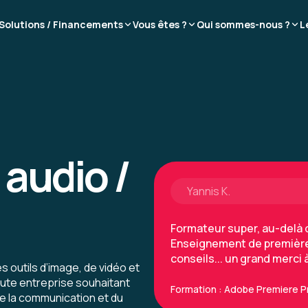
Solutions / Financements
Vous êtes ?
Qui sommes-nous ?
L
Yannis K.
Formateur super, au-delà d
Enseignement de première 
conseils... un grand merci à
Formation : Adobe Premiere P
 audio /
Yannis K.
Formateur super, au-delà d
Enseignement de première 
conseils... un grand merci à
es outils d’image, de vidéo et
ute entreprise souhaitant
Formation : Adobe Premiere P
de la communication et du