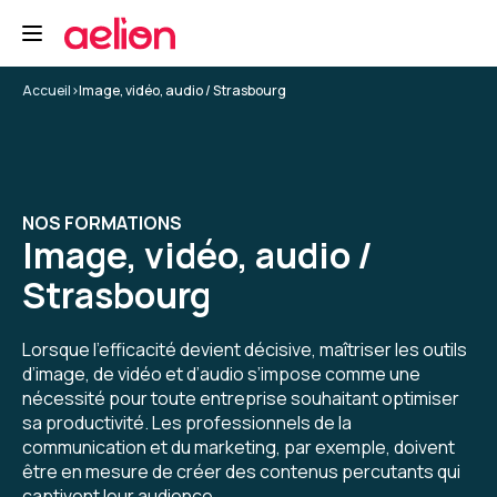
Formation : Adobe Premiere Pro niveau 1, montage et
automatisation
5
Accueil
>
Image, vidéo, audio / Strasbourg
Yannis K.
Le 29/04/2026
NOS FORMATIONS
Image, vidéo, audio /
Formateur super, au-delà de ce que j'aurais pu
espérer.
Strasbourg
Enseignement de première pro, mais pas que,
cadrage, tips, conseils... un grand merci à lui.
Lorsque l’efficacité devient décisive, maîtriser les outils
d’image, de vidéo et d’audio s’impose comme une
Formation : Adobe Premiere Pro niveau 1, montage et
automatisation
nécessité pour toute entreprise souhaitant optimiser
sa productivité. Les professionnels de la
5
communication et du marketing, par exemple, doivent
être en mesure de créer des contenus percutants qui
captivent leur audience.