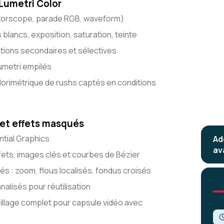
Lumetri Color
ctorscope, parade RGB, waveform)
blancs, exposition, saturation, teinte
tions secondaires et sélectives
umetri empilés
lorimétrique de rushs captés en conditions
 et effets masqués
ntial Graphics
Ad
av
ffets, images clés et courbes de Bézier
s : zoom, flous localisés, fondus croisés
lisés pour réutilisation
billage complet pour capsule vidéo avec