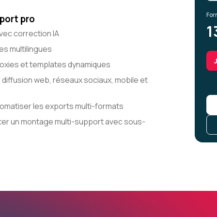
For
port pro
1
vec correction IA
es multilingues
 proxies et templates dynamiques
iffusion web, réseaux sociaux, mobile et
tomatiser les exports multi-formats
orter un montage multi-support avec sous-