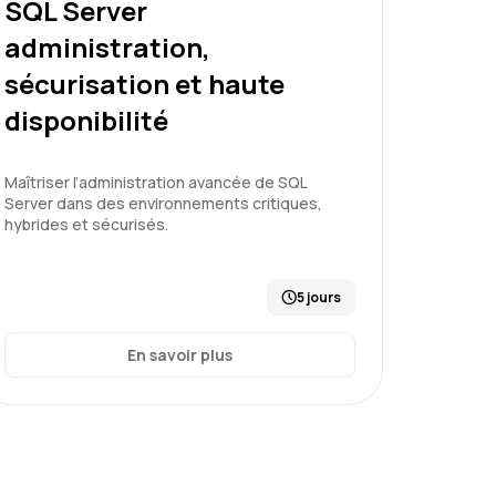
SQL Server
administration,
à utiliser.
e avec le candidat.
sécurisation et haute
disponibilité
Maîtriser l’administration avancée de SQL
Server dans des environnements critiques,
entaux
hybrides et sécurisés.
5 jours
Le 14/03/2026
5
En savoir plus
 mis de suite ç l'aise.