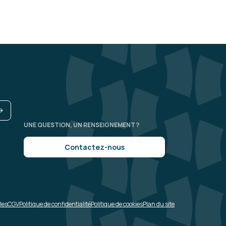
entaux
Le 10/12/2025
5
et très disponible. Bonne formation à
le. Dommage que tout le monde n'avait
anqué d'un peu de convivialité et de
UNE QUESTION, UN RENSEIGNEMENT ?
Contactez-nous
istration
les
CGV
Politique de confidentialité
Politique de cookies
Plan du site