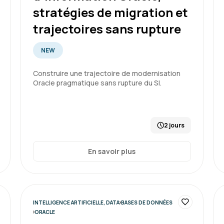
stratégies de migration et
Formation : SQL : Les fondam
trajectoires sans rupture
NEW
Charles K.
Construire une trajectoire de modernisation
Oracle pragmatique sans rupture du SI.
Un formateur a l'écoute q
2 jours
En savoir plus
Formation : SQL : Les fondam
INTELLIGENCE ARTIFICIELLE, DATA
BASES DE DONNÉES
ORACLE
MIRANDA F.