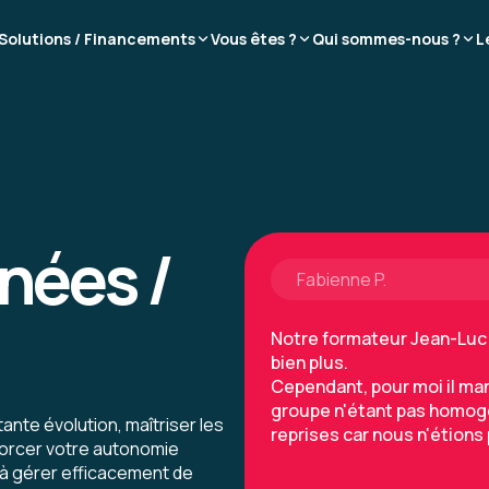
Le contenu de la formatio
sont clairs, le formateur f
Solutions / Financements
Vous êtes ?
Qui sommes-nous ?
L
s'attarde sur les points 
s'assure que tous les suje
Les exercices sont très bi
notions présentées
Formation : SQL : Les fondam
nées /
Fabienne P.
Notre formateur Jean-Luc 
bien plus.
Cependant, pour moi il man
groupe n'étant pas homogè
nte évolution, maîtriser les
reprises car nous n'étions
orcer votre autonomie
à gérer efficacement de