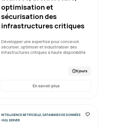
optimisation et
entaux
sécurisation des
infrastructures critiques
Le 26/06/2026
5
Développer une expertise pour concevoir,
sécuriser, optimiser et industrialiser des
ui s'adapte au rythme de chacun
infrastructures critiques à haute disponibilité.
5 jours
En savoir plus
entaux
INTELLIGENCE ARTIFICIELLE, DATA
BASES DE DONNÉES
SQL SERVER
Le 16/03/2026
5