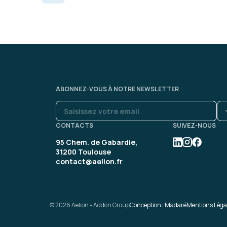
Formation : SQL : Les fondam
Cedric G.
ABONNEZ-VOUS À NOTRE NEWSLETTER
Formateur très à l'écoute 
distance dans son ensemb
pas une caméra, ce qui a m
CONTACTS
SUIVEZ-NOUS
participation.
95 Chem. de Gabardie,
31200 Toulouse
contact@aelion.fr
Formation : PostgreSQL admin
© 2026 Aelion - Addon Group
Conception :
Madaré
Mentions Léga