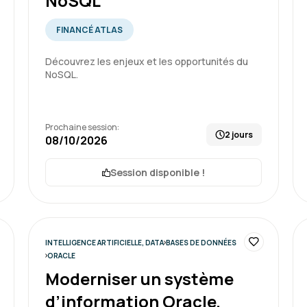
NoSQL
Formation très accessible
exercices. Excellent format
FINANCÉ ATLAS
une de nos questions.
Découvrez les enjeux et les opportunités du
NoSQL.
Formation : SQL : Les fondam
Prochaine session:
2 jours
08/10/2026
Session disponible !
CHLOE R.
Tout s'est bien passé, de la
formation.
INTELLIGENCE ARTIFICIELLE, DATA
BASES DE DONNÉES
Je recommande votre struc
ORACLE
potentielles futures forma
Moderniser un système
d’information Oracle,