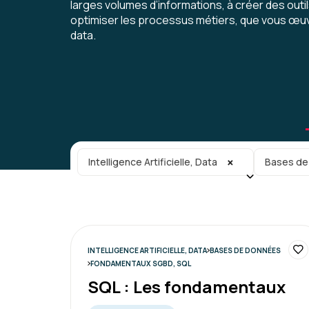
larges volumes d’informations, à créer des outi
optimiser les processus métiers, que vous œuvr
data.
Catégorie principale
Sous-caté
×
Intelligence Artificielle, Data
Bases de
INTELLIGENCE ARTIFICIELLE, DATA
BASES DE DONNÉES
FONDAMENTAUX SGBD, SQL
SQL : Les fondamentaux