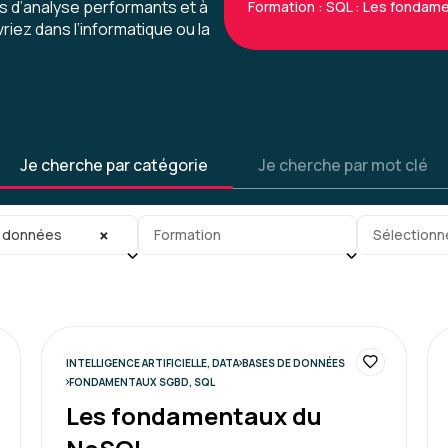
ls d’analyse performants et à
Formation : SQL : Les fondam
iez dans l’informatique ou la
Jean-Pierre A.
Je cherche par catégorie
Je cherche par mot clé
Très bonne formation pour
comprendre le fonctionne
Accessible à un public non 
gorie
Sous-sous-catégorie
Tag
pratique et les exemples.
×
 données
Formation
Sélectionn
et le partage de son expé
Formation : SQL : Les fondam
INTELLIGENCE ARTIFICIELLE, DATA
BASES DE DONNÉES
FONDAMENTAUX SGBD, SQL
Les fondamentaux du
Xavier R.