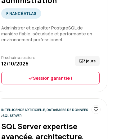
administration
 avec pas mal de pratique et de bons
eur, très à l'écoute et qui n'oublie jamais
FINANCÉ ATLAS
Administrer et exploiter PostgreSQL de
manière fiable, sécurisée et performante en
environnement professionnel.
entaux
Prochaine session:
3 jours
12/10/2026
Session garantie !
Le 26/06/2026
5
 réception des identifiants à la fin de la
INTELLIGENCE ARTIFICIELLE, DATA
BASES DE DONNÉES
ture auprès de ma hiérarchie pour les
SQL SERVER
tions.
SQL Server expertise
avancée, architecture,