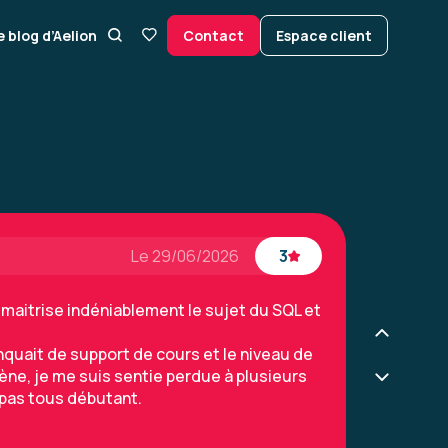
n correspond à mes attentes, les supports
ournit des explications précises et
e blog d’Aelion
Contact
Espace client
plus complexes ou d'incompréhension et
ts sont compris avant de passer à la suite.
en et permettent de mettre en oeuvre les
entaux
Le 29/06/2026
3
maitrise indéniablement le sujet du SQL et
quait de support de cours et le niveau de
ne, je me suis sentie perdue à plusieurs
 pas tous débutant.