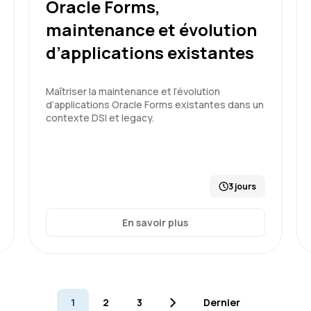
Oracle Forms,
maintenance et évolution
Plateforme simple et facile 
Une communication efficac
d’applications existantes
Maîtriser la maintenance et l’évolution
d’applications Oracle Forms existantes dans un
contexte DSI et legacy.
Formation : SQL : Les fondam
3 jours
Virginie G.
En savoir plus
Accueil sympathique, on est
1
2
3
Dernier