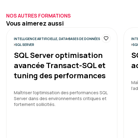
NOS AUTRES FORMATIONS
Vous aimerez aussi
INTELLIGENCE ARTIFICIELLE, DATA
BASES DE DONNÉES
INT
SQL SERVER
SQ
SQL Server optimisation
S
avancée Transact-SQL et
a
tuning des performances
Maî
l’a
Maîtriser l’optimisation des performances SQL
Server dans des environnements critiques et
fortement sollicités.