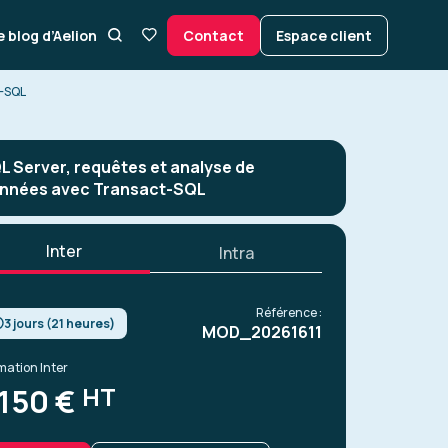
e blog d’Aelion
Contact
Espace client
t-SQL
L Server, requêtes et analyse de
nnées avec Transact-SQL
Inter
Intra
Référence :
3 jours (21 heures)
MOD_20261611
mation Inter
HT
150 €