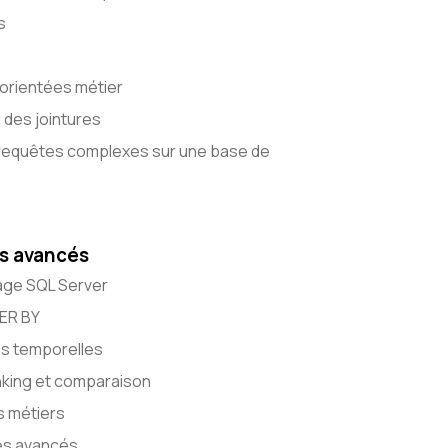
s
orientées métier
 des jointures
 requêtes complexes sur une base de
ls avancés
age SQL Server
DER BY
es temporelles
nking et comparaison
s métiers
ues avancés