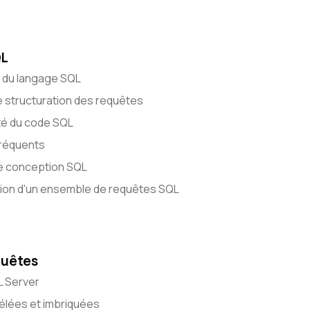
QL
s du langage SQL
 structuration des requêtes
lité du code SQL
 fréquents
e conception SQL
ation d'un ensemble de requêtes SQL
quêtes
L Server
lées et imbriquées