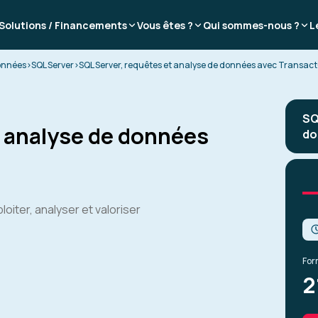
Solutions / Financements
Vous êtes ?
Qui sommes-nous ?
L
onnées
>
SQL Server
>
SQL Server, requêtes et analyse de données avec Transac
SQ
t analyse de données
do
oiter, analyser et valoriser
For
2