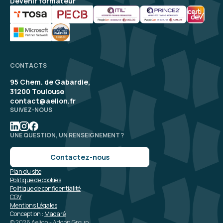
Devenir formateur
CONTACTS
95 Chem. de Gabardie,
31200 Toulouse
contact@aelion.fr
SUIVEZ-NOUS
UNE QUESTION, UN RENSEIGNEMENT ?
Contactez-nous
Plan du site
Politique de cookies
Politique de confidentialité
CGV
Mentions Légales
Conception :
Madaré
© 2026 Aelion - Addon Group