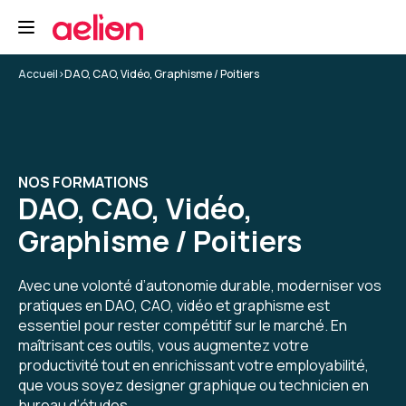
Formation : Adobe Premiere Pro niveau 1, montage et
automatisation
5
Accueil
>
DAO, CAO, Vidéo, Graphisme / Poitiers
Yannis K.
Le 29/04/2026
NOS FORMATIONS
DAO, CAO, Vidéo,
Formateur super, au-delà de ce que j'aurais pu
espérer.
Graphisme / Poitiers
Enseignement de première pro, mais pas que,
cadrage, tips, conseils... un grand merci à lui.
Avec une volonté d’autonomie durable, moderniser vos
pratiques en DAO, CAO, vidéo et graphisme est
Formation : Adobe Premiere Pro niveau 1, montage et
automatisation
essentiel pour rester compétitif sur le marché. En
maîtrisant ces outils, vous augmentez votre
5
productivité tout en enrichissant votre employabilité,
que vous soyez designer graphique ou technicien en
bureau d’études.