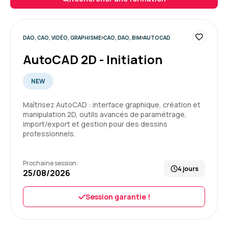
espérer.
Enseignement de première pro, mais pas que,
cadrage, tips, conseils... un grand merci à lui.
DAO, CAO, VIDÉO, GRAPHISME
CAO, DAO, BIM
AUTOCAD
Formation : Adobe Premiere Pro niveau 1, montage et
AutoCAD 2D - Initiation
automatisation
5
NEW
Maîtrisez AutoCAD : interface graphique, création et
manipulation 2D, outils avancés de paramétrage,
import/export et gestion pour des dessins
Yannis K.
Le 29/04/2026
professionnels.
Formateur super, au-delà de ce que j'aurais pu
Prochaine session:
espérer.
4 jours
25/08/2026
Enseignement de première pro, mais pas que,
cadrage, tips, conseils... un grand merci à lui.
Session garantie !
Formation : Adobe Premiere Pro niveau 1, montage et
automatisation