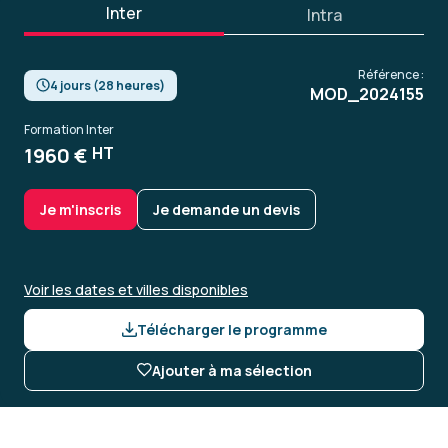
Inter
Intra
Référence :
4 jours (28 heures)
MOD_2024155
Formation Inter
1960 €
HT
Je m'inscris
Je demande un devis
Voir les dates et villes disponibles
Télécharger le programme
Ajouter à ma sélection