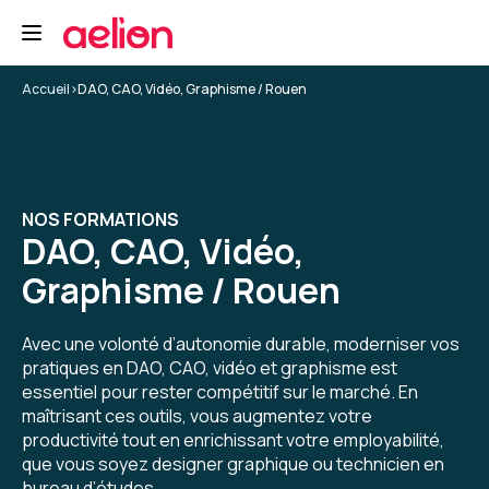
Formation : Adobe Premiere Pro niveau 1, montage et
automatisation
5
Accueil
>
DAO, CAO, Vidéo, Graphisme / Rouen
Yannis K.
Le 29/04/2026
NOS FORMATIONS
DAO, CAO, Vidéo,
Formateur super, au-delà de ce que j'aurais pu
espérer.
Graphisme / Rouen
Enseignement de première pro, mais pas que,
cadrage, tips, conseils... un grand merci à lui.
Avec une volonté d’autonomie durable, moderniser vos
pratiques en DAO, CAO, vidéo et graphisme est
Formation : Adobe Premiere Pro niveau 1, montage et
automatisation
essentiel pour rester compétitif sur le marché. En
maîtrisant ces outils, vous augmentez votre
5
productivité tout en enrichissant votre employabilité,
que vous soyez designer graphique ou technicien en
bureau d’études.