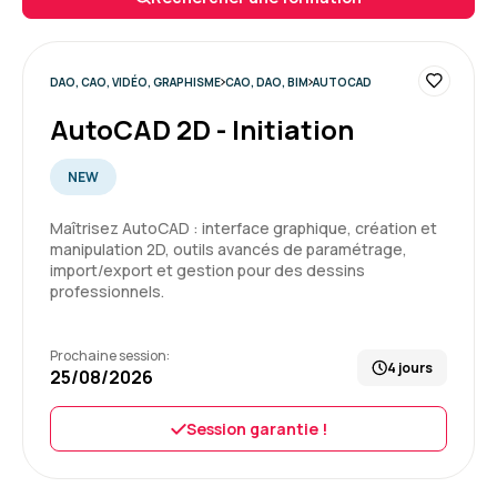
espérer.
Enseignement de première pro, mais pas que,
cadrage, tips, conseils... un grand merci à lui.
DAO, CAO, VIDÉO, GRAPHISME
CAO, DAO, BIM
AUTOCAD
Formation : Adobe Premiere Pro niveau 1, montage et
AutoCAD 2D - Initiation
automatisation
5
NEW
Maîtrisez AutoCAD : interface graphique, création et
manipulation 2D, outils avancés de paramétrage,
import/export et gestion pour des dessins
Yannis K.
Le 29/04/2026
professionnels.
Formateur super, au-delà de ce que j'aurais pu
Prochaine session:
espérer.
4 jours
25/08/2026
Enseignement de première pro, mais pas que,
cadrage, tips, conseils... un grand merci à lui.
Session garantie !
Formation : Adobe Premiere Pro niveau 1, montage et
automatisation