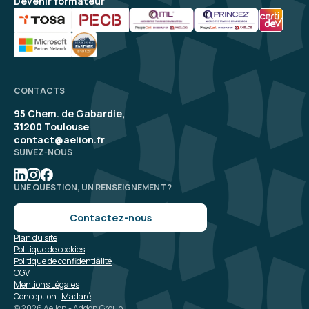
Devenir formateur
CONTACTS
95 Chem. de Gabardie,
31200 Toulouse
contact@aelion.fr
SUIVEZ-NOUS
UNE QUESTION, UN RENSEIGNEMENT ?
Contactez-nous
Plan du site
Politique de cookies
Politique de confidentialité
CGV
Mentions Légales
Conception :
Madaré
© 2026 Aelion - Addon Group