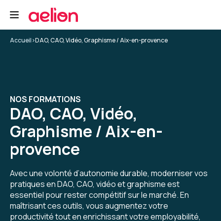
cadrage, tips, conseils... un grand merci à lui.
Formation : Adobe Premiere Pro niveau 1, montage et
automatisation
Accueil
>
DAO, CAO, Vidéo, Graphisme / Aix-en-provence
5
NOS FORMATIONS
Yannis K.
Le 29/04/2026
DAO, CAO, Vidéo,
Graphisme / Aix-en-
Formateur super, au-delà de ce que j'aurais pu
espérer.
provence
Enseignement de première pro, mais pas que,
cadrage, tips, conseils... un grand merci à lui.
Avec une volonté d’autonomie durable, moderniser vos
pratiques en DAO, CAO, vidéo et graphisme est
Formation : Adobe Premiere Pro niveau 1, montage et
automatisation
essentiel pour rester compétitif sur le marché. En
maîtrisant ces outils, vous augmentez votre
5
productivité tout en enrichissant votre employabilité,