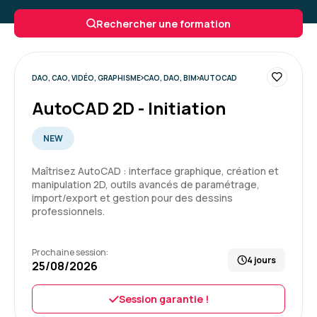
Formateur super, au-delà de ce que j'aurais pu
Rechercher une formation
espérer.
Enseignement de première pro, mais pas que,
cadrage, tips, conseils... un grand merci à lui.
DAO, CAO, VIDÉO, GRAPHISME
CAO, DAO, BIM
AUTOCAD
Formation : Adobe Premiere Pro niveau 1, montage et
AutoCAD 2D - Initiation
automatisation
5
NEW
Maîtrisez AutoCAD : interface graphique, création et
manipulation 2D, outils avancés de paramétrage,
import/export et gestion pour des dessins
Yannis K.
Le 29/04/2026
professionnels.
Formateur super, au-delà de ce que j'aurais pu
Prochaine session:
espérer.
4 jours
25/08/2026
Enseignement de première pro, mais pas que,
cadrage, tips, conseils... un grand merci à lui.
Session garantie !