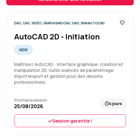
espérer.
Enseignement de première pro, mais pas que,
cadrage, tips, conseils... un grand merci à lui.
DAO, CAO, VIDÉO, GRAPHISME
CAO, DAO, BIM
AUTOCAD
Formation : Adobe Premiere Pro niveau 1, montage et
AutoCAD 2D - Initiation
automatisation
5
NEW
Maîtrisez AutoCAD : interface graphique, création et
manipulation 2D, outils avancés de paramétrage,
import/export et gestion pour des dessins
Yannis K.
Le 29/04/2026
professionnels.
Formateur super, au-delà de ce que j'aurais pu
Prochaine session:
espérer.
4 jours
25/08/2026
Enseignement de première pro, mais pas que,
cadrage, tips, conseils... un grand merci à lui.
Session garantie !
Formation : Adobe Premiere Pro niveau 1, montage et
automatisation