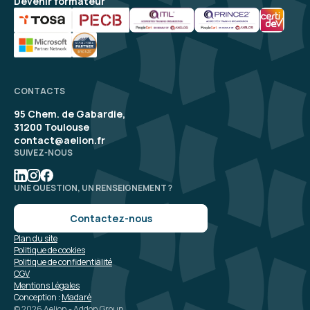
Devenir formateur
CONTACTS
95 Chem. de Gabardie,
31200 Toulouse
contact@aelion.fr
SUIVEZ-NOUS
UNE QUESTION, UN RENSEIGNEMENT ?
Contactez-nous
Plan du site
Politique de cookies
Politique de confidentialité
CGV
Mentions Légales
Conception :
Madaré
© 2026 Aelion - Addon Group