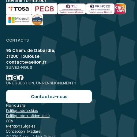
Devenir formateur
CONTACTS
95 Chem. de Gabardie,
31200 Toulouse
contact@aelion.fr
SUIVEZ-NOUS
UNE QUESTION, UN RENSEIGNEMENT ?
Contactez-nous
Plan du site
Politique de cookies
Politique de confidentialité
CGV
Mentions Légales
Conception :
Madaré
© 2026 Aelion - Addon Group