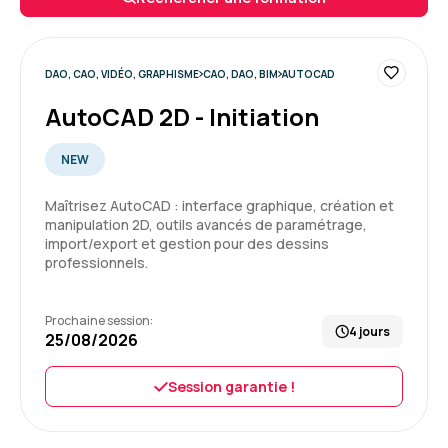
espérer.
Enseignement de première pro, mais pas que,
cadrage, tips, conseils... un grand merci à lui.
DAO, CAO, VIDÉO, GRAPHISME
CAO, DAO, BIM
AUTOCAD
Formation : Adobe Premiere Pro niveau 1, montage et
AutoCAD 2D - Initiation
automatisation
5
NEW
Maîtrisez AutoCAD : interface graphique, création et
manipulation 2D, outils avancés de paramétrage,
import/export et gestion pour des dessins
Yannis K.
Le 29/04/2026
professionnels.
Formateur super, au-delà de ce que j'aurais pu
Prochaine session:
espérer.
4 jours
25/08/2026
Enseignement de première pro, mais pas que,
cadrage, tips, conseils... un grand merci à lui.
Session garantie !
Formation : Adobe Premiere Pro niveau 1, montage et
automatisation