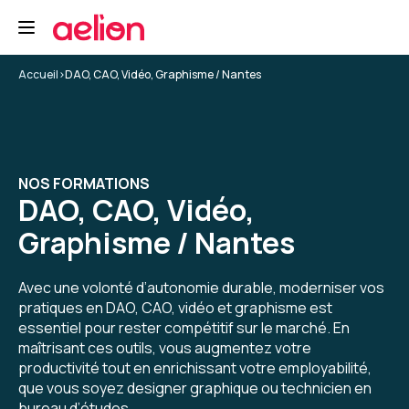
Formation : Adobe Premiere Pro niveau 1, montage et
automatisation
5
Accueil
>
DAO, CAO, Vidéo, Graphisme / Nantes
Yannis K.
Le 29/04/2026
NOS FORMATIONS
DAO, CAO, Vidéo,
Formateur super, au-delà de ce que j'aurais pu
espérer.
Graphisme / Nantes
Enseignement de première pro, mais pas que,
cadrage, tips, conseils... un grand merci à lui.
Avec une volonté d’autonomie durable, moderniser vos
pratiques en DAO, CAO, vidéo et graphisme est
Formation : Adobe Premiere Pro niveau 1, montage et
automatisation
essentiel pour rester compétitif sur le marché. En
maîtrisant ces outils, vous augmentez votre
5
productivité tout en enrichissant votre employabilité,
que vous soyez designer graphique ou technicien en
bureau d’études.