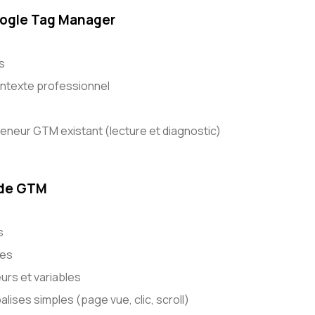
oogle Tag Manager
s
ntexte professionnel
teneur GTM existant (lecture et diagnostic)
 de GTM
s
ées
urs et variables
lises simples (page vue, clic, scroll)