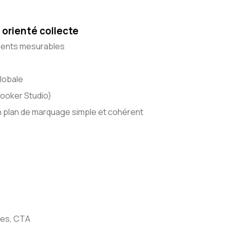
orienté collecte
ments mesurables
lobale
 Looker Studio)
n plan de marquage simple et cohérent
res, CTA