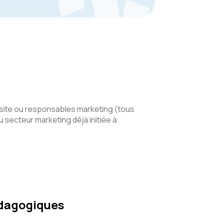
site ou responsables marketing (tous
secteur marketing déjà initiée à
édagogiques