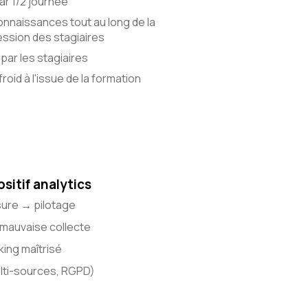
r 1/2 journée
onnaissances tout au long de la
ssion des stagiaires
par les stagiaires
roid à l'issue de la formation
ositif analytics
sure → pilotage
 mauvaise collecte
king maîtrisé
lti-sources, RGPD)