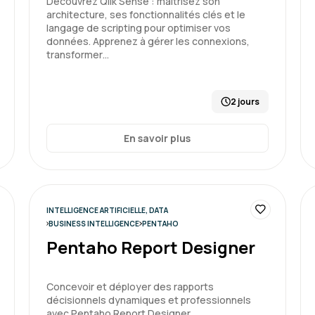
Découvrez Qlik Sense : maîtrisez son
-Maitrise du formateur
architecture, ses fonctionnalités clés et le
langage de scripting pour optimiser vos
Formation : Power BI, concevo
données. Apprenez à gérer les connexions,
transformer…
Karen R.
2 jours
Formation équilibrée avec 
En savoir plus
Une fin de formation réser
nos problématiques
Formation : Power BI, concevo
INTELLIGENCE ARTIFICIELLE, DATA
BUSINESS INTELLIGENCE
PENTAHO
Pentaho Report Designer
Maxime M.
Concevoir et déployer des rapports
décisionnels dynamiques et professionnels
avec Pentaho Report Designer.