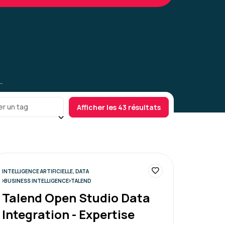
Le 16/06/2026
5
ue, à l'écoute et patient, je suis très
a formation
er un tag
Afficher les 43 résultats
ner
Le 20/04/2026
5
INTELLIGENCE ARTIFICIELLE, DATA
BUSINESS INTELLIGENCE
TALEND
Talend Open Studio Data
Integration - Expertise
atiques