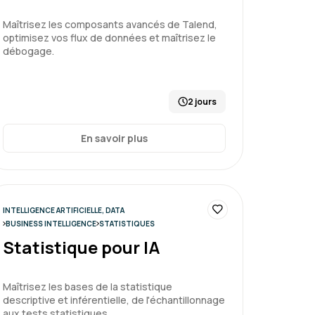
Maîtrisez les composants avancés de Talend,
ir des tableaux de bord
optimisez vos flux de données et maîtrisez le
débogage.
Le 17/04/2026
5
2 jours
théorie et pratique
En savoir plus
vée pour traiter des sujets concrets sur
ir des tableaux de bord
INTELLIGENCE ARTIFICIELLE, DATA
BUSINESS INTELLIGENCE
STATISTIQUES
Statistique pour IA
Le 17/04/2026
5
Maîtrisez les bases de la statistique
descriptive et inférentielle, de l'échantillonnage
aux tests statistiques.