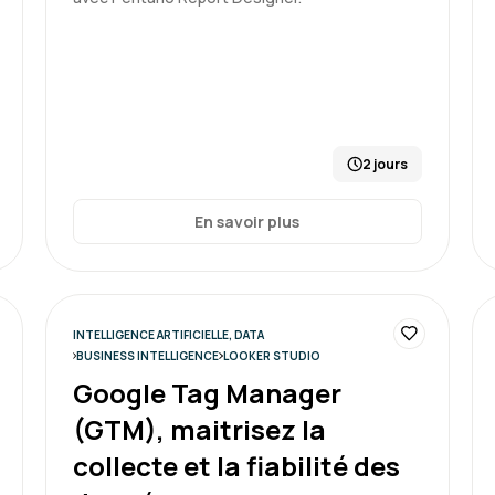
Complète, explications c
Formation : Power BI, concevo
2 jours
En savoir plus
Anne M.
La formation est intéress
INTELLIGENCE ARTIFICIELLE, DATA
BUSINESS INTELLIGENCE
LOOKER STUDIO
Google Tag Manager
Formation : Power BI, experti
(GTM), maitrisez la
collecte et la fiabilité des