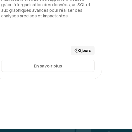
Le 01/04/2026
5
grâce à l’organisation des données, au SQL et
aux graphiques avancés pour réaliser des
analyses précises et impactantes.
u s'adapter au niveau hétéroclite du
 simplicité qu'il met à expliquer des notions
se
2 jours
En savoir plus
Le 31/03/2026
5
ports fournis par Marc
se