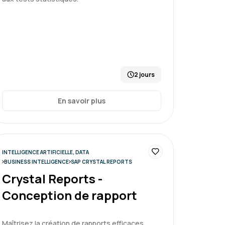
laires, bon accompagnement
ir des tableaux de bord
2 jours
En savoir plus
Le 03/04/2026
5
ante et le formateur pédagogue.
INTELLIGENCE ARTIFICIELLE, DATA
BUSINESS INTELLIGENCE
SAP CRYSTAL REPORTS
Crystal Reports -
se
Conception de rapport
Maîtrisez la création de rapports efficaces