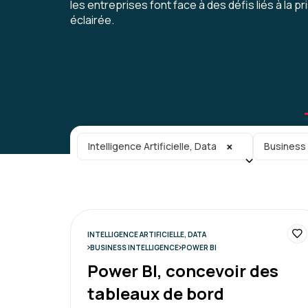
les entreprises font face à des défis liés à la p
éclairée.
Catégorie principale
Sous-caté
×
Intelligence Artificielle, Data
Business 
INTELLIGENCE ARTIFICIELLE, DATA
BUSINESS INTELLIGENCE
POWER BI
Power BI, concevoir des
tableaux de bord