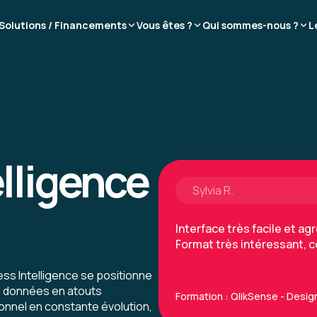
Thierry A.
Solutions / Financements
Vous êtes ?
Qui sommes-nous ?
L
bonne expérience mais il 
Formation : Power BI, experti
lligence
Sylvia R.
Interface très facile et ag
Format très intéressant, 
ess Intelligence se positionne
s données en atouts
Formation : QlikSense - Desig
nnel en constante évolution,