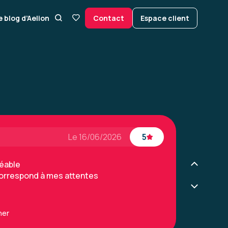
Le 26/11/2025
4
e blog d’Aelion
Contact
Espace client
manque un parking à vélos
se
Le 16/06/2026
5
réable
correspond à mes attentes
ner