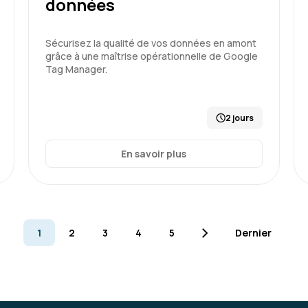
données
Beatrice G.
Sécurisez la qualité de vos données en amont
Merci au formateur qui a s
grâce à une maîtrise opérationnelle de Google
groupe. J'ai apprécié et la
Tag Manager.
complexes
Formation : Power BI, experti
2 jours
En savoir plus
Carole P.
Très intéressant , les sup
1
2
3
4
5
Dernier
Formation : Power BI, experti