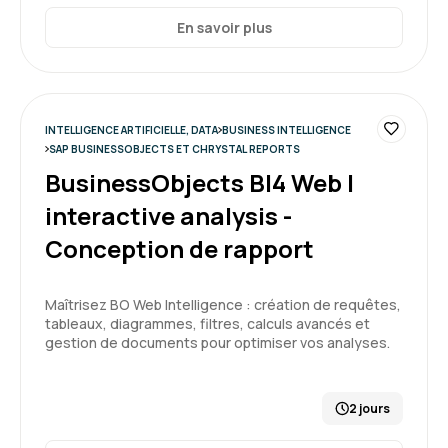
Formation : Google Looker Studio, améliorez votre
En savoir plus
reporting
5
INTELLIGENCE ARTIFICIELLE, DATA
BUSINESS INTELLIGENCE
SAP BUSINESSOBJECTS ET CHRYSTAL REPORTS
BusinessObjects BI4 Web I
PIERRE L.
Le 18/03/2026
interactive analysis -
Bonne formation, de la pratique et de la
Conception de rapport
correction
Formation : Google Looker Studio, améliorez votre
Maîtrisez BO Web Intelligence : création de requêtes,
reporting
tableaux, diagrammes, filtres, calculs avancés et
gestion de documents pour optimiser vos analyses.
4
2 jours