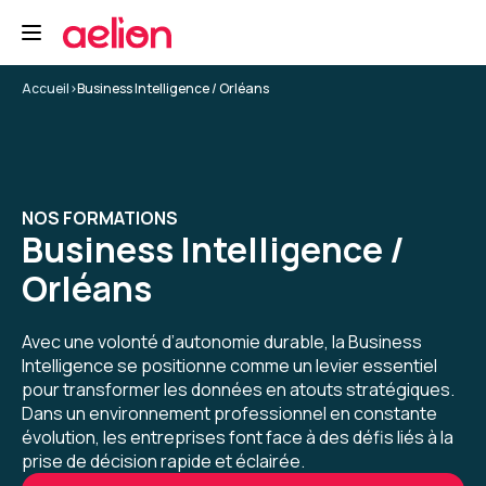
Formateur très intéressant avec du partage
Formation : Power BI, expertise
Accueil
>
Business Intelligence / Orléans
5
Thierry A.
Le 26/11/2025
NOS FORMATIONS
Business Intelligence /
bonne expérience mais il manque un parking à
Orléans
vélos
Avec une volonté d’autonomie durable, la Business
Formation : Power BI, expertise
Intelligence se positionne comme un levier essentiel
pour transformer les données en atouts stratégiques.
4
Dans un environnement professionnel en constante
évolution, les entreprises font face à des défis liés à la
prise de décision rapide et éclairée.