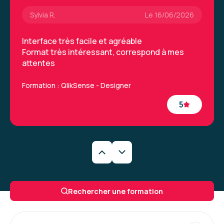
Sylvia R.
Le 16/06/2026
Interface très facile et agréable
Format très intéressant, correspond à mes
attentes
Formation : QlikSense - Designer
5
Yvan R.
Le 16/06/2026
Formateur très bon pédagogue, à l'écoute et
Rechercher une formation
patient, je suis très satisfait du déroulé de ma
formation