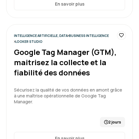
En savoir plus
Olivier G.
Le 17/12/2025
Très bon déroulé, bon formateur, bon support
d'exercice
INTELLIGENCE ARTIFICIELLE, DATA
BUSINESS INTELLIGENCE
LOOKER STUDIO
Formation : Power BI, concevoir des tableaux de bord
Google Tag Manager (GTM),
maitrisez la collecte et la
5
fiabilité des données
Sécurisez la qualité de vos données en amont grâce
Camille S.
Le 08/12/2025
à une maîtrise opérationnelle de Google Tag
Manager.
Une bonne première expérience sur Power BI
malgré que le logiciel ne soit pas si simple
2 jours
d'utilisation (beaucoup de différences avec
excel et autres applications). La formation est
très dense, il est difficile de mémoriser les
En savoir plus