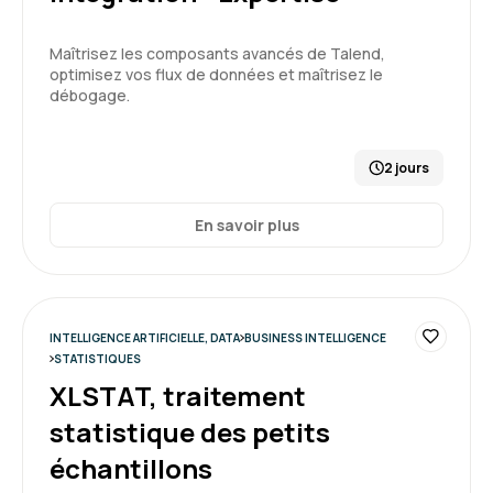
5
Maîtrisez les composants avancés de Talend,
optimisez vos flux de données et maîtrisez le
débogage.
Anne M.
Le 03/04/2026
2 jours
La formation est intéressante et le formateur
pédagogue.
En savoir plus
Formation : Power BI, expertise
5
INTELLIGENCE ARTIFICIELLE, DATA
BUSINESS INTELLIGENCE
STATISTIQUES
XLSTAT, traitement
statistique des petits
Beatrice G.
Le 01/04/2026
échantillons
Merci au formateur qui a su s'adapter au niveau