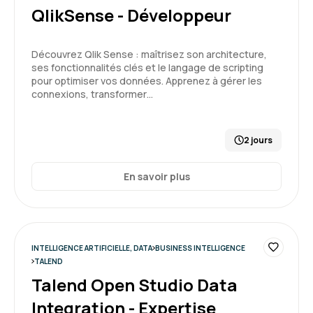
QlikSense - Développeur
Formation équilibrée avec théorie et pratique
Une fin de formation réservée pour traiter des
Découvrez Qlik Sense : maîtrisez son architecture,
sujets concrets sur nos problématiques
ses fonctionnalités clés et le langage de scripting
pour optimiser vos données. Apprenez à gérer les
Formation : Power BI, concevoir des tableaux de bord
connexions, transformer…
5
2 jours
En savoir plus
Maxime M.
Le 17/04/2026
Complète, explications claires, bon
accompagnement
INTELLIGENCE ARTIFICIELLE, DATA
BUSINESS INTELLIGENCE
TALEND
Formation : Power BI, concevoir des tableaux de bord
Talend Open Studio Data
Integration - Expertise