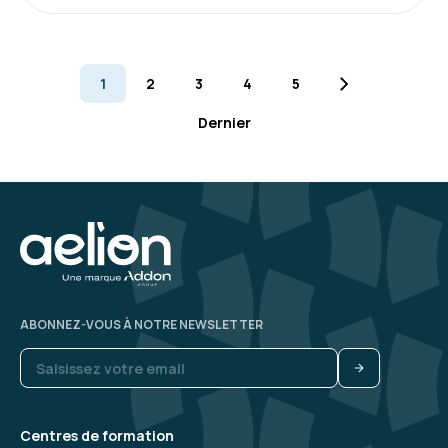
Riche, intense et pertinence entre les
apprenants (sujets similaires).
Formateur très intéressant avec du partage
1
2
3
4
5
Formation : Power BI, expertise
Dernier
5
Thierry A.
Le 26/11/2025
bonne expérience mais il manque un parking à
ABONNEZ-VOUS À NOTRE NEWSLETTER
vélos
Formation : Power BI, expertise
Centres de formation
4