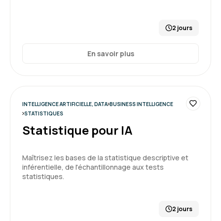
2 jours
Aurélien S.
Le 18/03/2026
En savoir plus
Formation intéressante sur un outil dont la
prise en main n'est pas simple.
Formation : Google Looker Studio, améliorez votre
reporting
INTELLIGENCE ARTIFICIELLE, DATA
BUSINESS INTELLIGENCE
STATISTIQUES
5
Statistique pour IA
Maîtrisez les bases de la statistique descriptive et
inférentielle, de l'échantillonnage aux tests
Camille F.
Le 18/03/2026
statistiques.
Très bonne formation. Ca a répondu à mes
attentes. Mise au niveau des participants.
2 jours