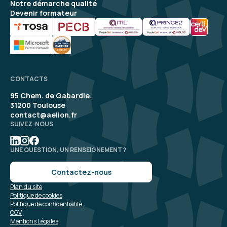
Notre démarche qualité
Devenir formateur
Sylvia R.
Le 16/06/2026
Interface très facile et agréable
CONTACTS
Format très intéressant, correspond à mes
95 Chem. de Gabardie,
attentes
31200 Toulouse
contact@aelion.fr
Formation : QlikSense - Designer
SUIVEZ-NOUS
5
UNE QUESTION, UN RENSEIGNEMENT ?
Contactez-nous
Plan du site
Yvan R.
Le 16/06/2026
Politique de cookies
Politique de confidentialité
CGV
Formateur très bon pédagogue, à l'écoute et
Mentions Légales