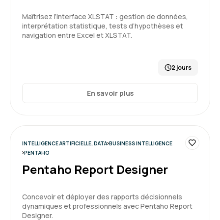
hétéroclite du groupe. J'ai apprécié et la
Maîtrisez l’interface XLSTAT : gestion de données,
simplicité qu'il met à expliquer des notions
interprétation statistique, tests d’hypothèses et
complexes
navigation entre Excel et XLSTAT.
Formation : Power BI, expertise
5
2 jours
En savoir plus
Carole P.
Le 31/03/2026
Très intéressant , les supports fournis par Marc
INTELLIGENCE ARTIFICIELLE, DATA
BUSINESS INTELLIGENCE
PENTAHO
Pentaho Report Designer
Formation : Power BI, expertise
Concevoir et déployer des rapports décisionnels
5
dynamiques et professionnels avec Pentaho Report
Designer.