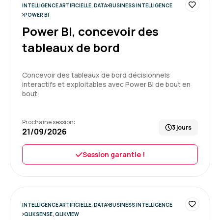
Formation : QlikSense - Designer
INTELLIGENCE ARTIFICIELLE, DATA
BUSINESS INTELLIGENCE
POWER BI
5
Power BI, concevoir des
tableaux de bord
Christophe P.
Le 20/04/2026
Concevoir des tableaux de bord décisionnels
interactifs et exploitables avec Power BI de bout en
bout.
Très bonne formation
Points fort
-Beaucoup d'exercices pratiques
Prochaine session:
3 jours
-Maitrise du formateur
21/09/2026
Formation : Power BI, concevoir des tableaux de bord
Session garantie !
5
INTELLIGENCE ARTIFICIELLE, DATA
BUSINESS INTELLIGENCE
Karen R.
Le 17/04/2026
QLIKSENSE, QLIKVIEW