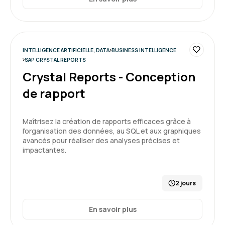
actions à mener et de commencer à avoir les
3
premiers réflexes.
Formation : Power BI, concevoir des tableaux de bord
INTELLIGENCE ARTIFICIELLE, DATA
BUSINESS INTELLIGENCE
SAP CRYSTAL REPORTS
Grégoire P.
Le 08/12/2025
Crystal Reports - Conception
de rapport
Marc très à l'écoute et investit dans la
recherche de solution adaptées à notre besoin.
Maîtrisez la création de rapports efficaces grâce à
l’organisation des données, au SQL et aux graphiques
Formation : Power BI, concevoir des tableaux de bord
avancés pour réaliser des analyses précises et
impactantes.
5
2 jours
En savoir plus
DA F.
Le 26/11/2025