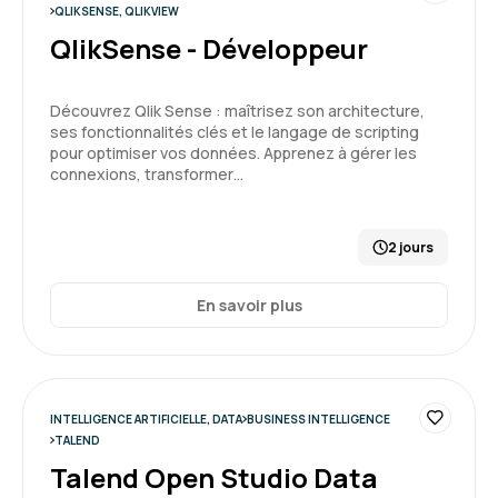
QLIKSENSE, QLIKVIEW
QlikSense - Développeur
Karen R.
Le 17/04/2026
Découvrez Qlik Sense : maîtrisez son architecture,
Formation équilibrée avec théorie et pratique
ses fonctionnalités clés et le langage de scripting
Une fin de formation réservée pour traiter des
pour optimiser vos données. Apprenez à gérer les
sujets concrets sur nos problématiques
connexions, transformer…
Formation : Power BI, concevoir des tableaux de bord
2 jours
5
En savoir plus
Maxime M.
Le 17/04/2026
INTELLIGENCE ARTIFICIELLE, DATA
BUSINESS INTELLIGENCE
TALEND
Complète, explications claires, bon
Talend Open Studio Data
accompagnement