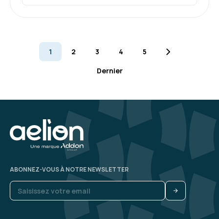
Marc très à l'écoute et investit dans la
recherche de solution adaptées à notre besoin.
1
2
3
4
5
Formation : Power BI, concevoir des tableaux de bord
Dernier
5
DA F.
Le 26/11/2025
Riche, intense et pertinence entre les
ABONNEZ-VOUS À NOTRE NEWSLETTER
apprenants (sujets similaires).
Formateur très intéressant avec du partage
Formation : Power BI, expertise