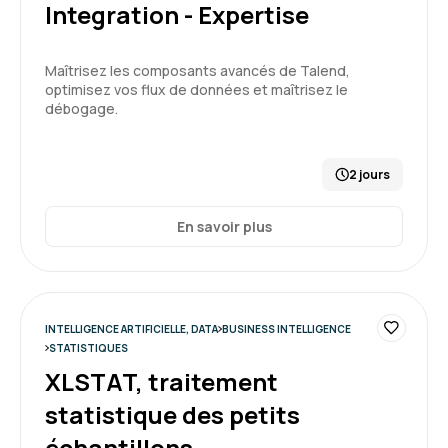
Integration - Expertise
Formation : Power BI, concevoir des tableaux de bord
Maîtrisez les composants avancés de Talend,
optimisez vos flux de données et maîtrisez le
débogage.
5
2 jours
Anne M.
Le 03/04/2026
En savoir plus
La formation est intéressante et le formateur
pédagogue.
INTELLIGENCE ARTIFICIELLE, DATA
BUSINESS INTELLIGENCE
STATISTIQUES
Formation : Power BI, expertise
XLSTAT, traitement
statistique des petits
5
échantillons