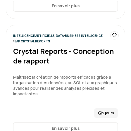
5
En savoir plus
Camille S.
Le 08/12/2025
INTELLIGENCE ARTIFICIELLE, DATA
BUSINESS INTELLIGENCE
SAP CRYSTAL REPORTS
Crystal Reports - Conception
Une bonne première expérience sur Power BI
malgré que le logiciel ne soit pas si simple
de rapport
d'utilisation (beaucoup de différences avec
excel et autres applications). La formation est
très dense, il est difficile de mémoriser les
Maîtrisez la création de rapports efficaces grâce à
actions à mener et de commencer à avoir les
l’organisation des données, au SQL et aux graphiques
premiers réflexes.
avancés pour réaliser des analyses précises et
3
impactantes.
Formation : Power BI, concevoir des tableaux de bord
2 jours
Grégoire P.
Le 08/12/2025
En savoir plus