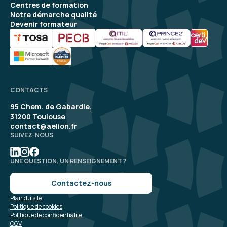
Centres de formation
Notre démarche qualité
5
Devenir formateur
Thierry A.
Le 26/11/2025
CONTACTS
bonne expérience mais il manque un parking à
95 Chem. de Gabardie,
vélos
31200 Toulouse
contact@aelion.fr
SUIVEZ-NOUS
Formation : Power BI, expertise
UNE QUESTION, UN RENSEIGNEMENT ?
4
Contactez-nous
Plan du site
Politique de cookies
Politique de confidentialité
CGV
Sylvia R.
Le 16/06/2026