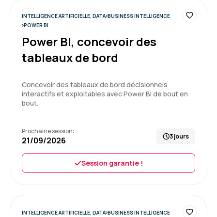
INTELLIGENCE ARTIFICIELLE, DATA
BUSINESS INTELLIGENCE
Formation : QlikSense - Designer
POWER BI
Power BI, concevoir des
5
tableaux de bord
Concevoir des tableaux de bord décisionnels
interactifs et exploitables avec Power BI de bout en
Christophe P.
Le 20/04/2026
bout.
Très bonne formation
Points fort
Prochaine session:
3 jours
-Beaucoup d'exercices pratiques
21/09/2026
-Maitrise du formateur
Session garantie !
Formation : Power BI, concevoir des tableaux de bord
5
INTELLIGENCE ARTIFICIELLE, DATA
BUSINESS INTELLIGENCE