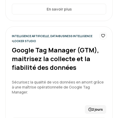
Bonne formation, de la pratique et de la
correction
En savoir plus
Formation : Google Looker Studio, améliorez votre
reporting
INTELLIGENCE ARTIFICIELLE, DATA
BUSINESS INTELLIGENCE
4
LOOKER STUDIO
Google Tag Manager (GTM),
maitrisez la collecte et la
fiabilité des données
Olivier G.
Le 17/12/2025
Très bon déroulé, bon formateur, bon support
Sécurisez la qualité de vos données en amont grâce
à une maîtrise opérationnelle de Google Tag
d'exercice
Manager.
Formation : Power BI, concevoir des tableaux de bord
2 jours