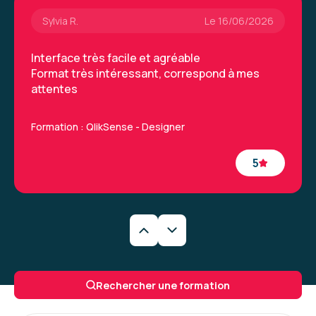
Sylvia R.
Le 16/06/2026
Interface très facile et agréable
Format très intéressant, correspond à mes
attentes
Formation : QlikSense - Designer
5
Yvan R.
Le 16/06/2026
Formateur très bon pédagogue, à l'écoute et
Rechercher une formation
patient, je suis très satisfait du déroulé de ma
formation