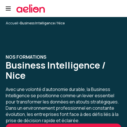
Formation : Power BI, expertise
5
Accueil
>
Business Intelligence / Nice
Thierry A.
Le 26/11/2025
NOS FORMATIONS
Business Intelligence /
bonne expérience mais il manque un parking à
vélos
Nice
Avec une volonté d’autonomie durable, la Business
Formation : Power BI, expertise
Intelligence se positionne comme un levier essentiel
pour transformer les données en atouts stratégiques.
4
Dans un environnement professionnel en constante
évolution, les entreprises font face à des défis liés à la
prise de décision rapide et éclairée.