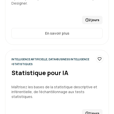
Designer.
2 jours
Formation : Power BI, expertise
En savoir plus
5
INTELLIGENCE ARTIFICIELLE, DATA
BUSINESS INTELLIGENCE
Aurélien S.
Le 18/03/2026
STATISTIQUES
Statistique pour IA
Formation intéressante sur un outil dont la
prise en main n'est pas simple.
Maîtrisez les bases de la statistique descriptive et
inférentielle, de l'échantillonnage aux tests
Formation : Google Looker Studio, améliorez votre
statistiques.
reporting
5
2 jours