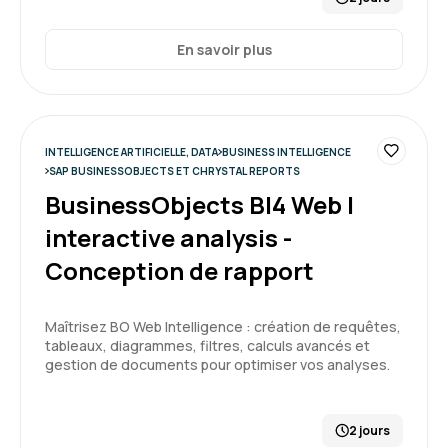
En savoir plus
Camille F.
Le 18/03/2026
Très bonne formation. Ca a répondu à mes
INTELLIGENCE ARTIFICIELLE, DATA
BUSINESS INTELLIGENCE
attentes. Mise au niveau des participants.
SAP BUSINESSOBJECTS ET CHRYSTAL REPORTS
BusinessObjects BI4 Web I
Formation : Google Looker Studio, améliorez votre
interactive analysis -
reporting
Conception de rapport
5
Maîtrisez BO Web Intelligence : création de requêtes,
tableaux, diagrammes, filtres, calculs avancés et
gestion de documents pour optimiser vos analyses.
PIERRE L.
Le 18/03/2026
2 jours