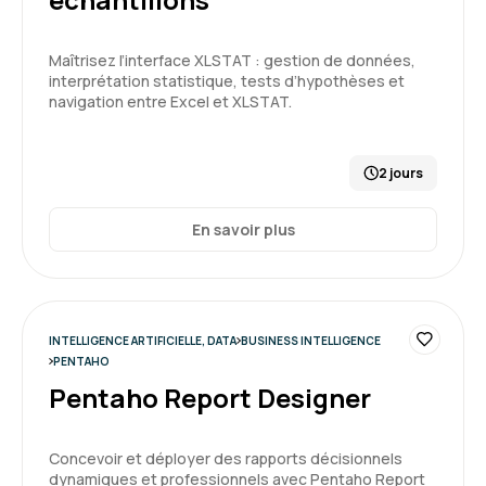
Maîtrisez l’interface XLSTAT : gestion de données,
Beatrice G.
Le 01/04/2026
interprétation statistique, tests d’hypothèses et
navigation entre Excel et XLSTAT.
Merci au formateur qui a su s'adapter au niveau
hétéroclite du groupe. J'ai apprécié et la
2 jours
simplicité qu'il met à expliquer des notions
complexes
En savoir plus
Formation : Power BI, expertise
5
INTELLIGENCE ARTIFICIELLE, DATA
BUSINESS INTELLIGENCE
PENTAHO
Pentaho Report Designer
Carole P.
Le 31/03/2026
Concevoir et déployer des rapports décisionnels
Très intéressant , les supports fournis par Marc
dynamiques et professionnels avec Pentaho Report