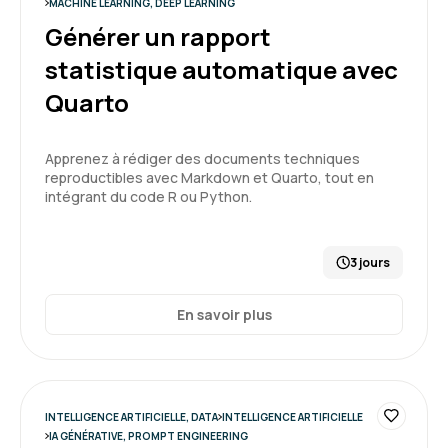
développement informatique grâce à l’IA
MACHINE LEARNING, DEEP LEARNING
Générer un rapport
Florent C.
Le 25/03/2026
statistique automatique avec
Quarto
Très bon état des lieux permettant de bien
introduire l'IA à des pseudos néophytes avec
une bonne explication des forces et des
Apprenez à rédiger des documents techniques
faiblesses de chaque type de modèle.
reproductibles avec Markdown et Quarto, tout en
intégrant du code R ou Python.
Démonstrations souvent convaincantes.
5
Formation : IA générative, état de l'art
3 jours
En savoir plus
Nathan D.
Le 25/03/2026
Formation très intéressante
Formateur dynamique et pertinent
INTELLIGENCE ARTIFICIELLE, DATA
INTELLIGENCE ARTIFICIELLE
IA GÉNÉRATIVE, PROMPT ENGINEERING
Formation : IA générative, état de l'art