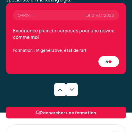
dire.
GARIN H.
Le 21/07/2026
Formation : IA, les fondamentaux
Expérience plein de surprises pour une novice
comme moi
Formation : IA générative, état de l'art
5
Caroline M.
Le 29/06/2026
Une formation très intéressantes qui a permis
Rechercher une formation
de découvrir de nouveaux outils et la
méthodologie à appliquer. La formatrice était
vraiment excellente.