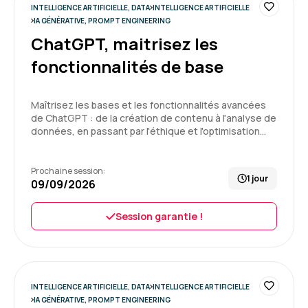
INTELLIGENCE ARTIFICIELLE, DATA
INTELLIGENCE ARTIFICIELLE
5
Formation : IA générative, travaillez 3 fois plus vite
IA GÉNÉRATIVE, PROMPT ENGINEERING
ChatGPT, maitrisez les
fonctionnalités de base
Delphine C.
Le 25/06/2026
Maîtrisez les bases et les fonctionnalités avancées
de ChatGPT : de la création de contenu à l'analyse de
Enchantée par cette 1ère expérience, formation
données, en passant par l'éthique et l'optimisation…
très intéressante, bon équilibre entre la théorie
et la pratique
Prochaine session:
1 jour
09/09/2026
Formation : IA générative, travaillez 3 fois plus vite
5
Session garantie !
Pierre V.
Le 20/05/2026
INTELLIGENCE ARTIFICIELLE, DATA
INTELLIGENCE ARTIFICIELLE
IA GÉNÉRATIVE, PROMPT ENGINEERING
Je suis entièrement satisfait de la formation.