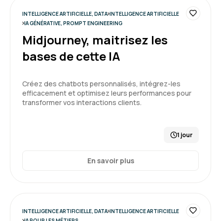
Formation : IA, les fondamentaux
INTELLIGENCE ARTIFICIELLE, DATA
INTELLIGENCE ARTIFICIELLE
IA GÉNÉRATIVE, PROMPT ENGINEERING
5
Midjourney, maitrisez les
bases de cette IA
Créez des chatbots personnalisés, intégrez-les
GARSMEUR L.
Le 30/03/2026
efficacement et optimisez leurs performances pour
transformer vos interactions clients.
Bonjour, c'était une première expérience et
cela à répondu à mes attente.
1 jour
Formation : IA, les fondamentaux
En savoir plus
5
INTELLIGENCE ARTIFICIELLE, DATA
INTELLIGENCE ARTIFICIELLE
Audrey T.
Le 27/03/2026
IA POUR LES MÉTIERS