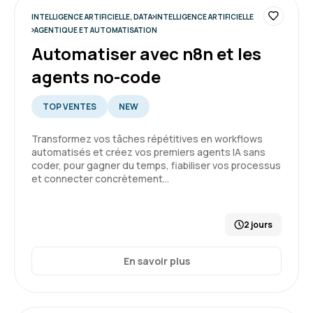
INTELLIGENCE ARTIFICIELLE, DATA
INTELLIGENCE ARTIFICIELLE
AGENTIQUE ET AUTOMATISATION
Automatiser avec n8n et les
Thach D.
Le 30/03/2026
agents no-code
Très intéressant et instructif. Formateur très
TOP VENTES
NEW
compétent dans le domaine.
Transformez vos tâches répétitives en workflows
Formation : IA, les fondamentaux
automatisés et créez vos premiers agents IA sans
coder, pour gagner du temps, fiabiliser vos processus
5
et connecter concrètement…
2 jours
Issam D.
Le 30/03/2026
En savoir plus
Formation repondant à mes attentes une
première connaissance de l'IA