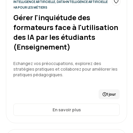
INTELLIGENCE ARTIFICIELLE, DATA
INTELLIGENCE ARTIFICIELLE
Guillaume B.
Le 19/05/2026
IA POUR LES MÉTIERS
Gérer l'inquiétude des
Formation riche. Au delà des exemples et de la
formateurs face à l'utilisation
pratique, elle m'a donné une vision large sur l'IA
générative, ces opportunités, ses usages, ...
des IA par les étudiants
(Enseignement)
Formation : IA générative, état de l'art
5
Echangez vos préoccupations, explorez des
stratégies pratiques et collaborez pour améliorer les
pratiques pédagogiques.
Frederic S.
Le 16/04/2026
1 jour
Formation en accord avec mes attentes, très
bien animée
En savoir plus
Formation : IA générative, état de l'art
5