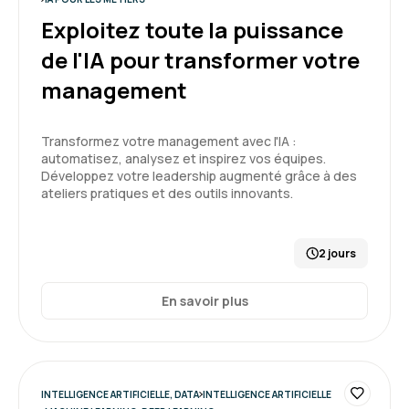
Exploitez toute la puissance
Formation enrichissante qui m'a appris à
découvrir le fonctionnement de l'IA , les
de l'IA pour transformer votre
différents types et ses limites.
management
Formation : IA générative, état de l'art
5
Transformez votre management avec l'IA :
automatisez, analysez et inspirez vos équipes.
Développez votre leadership augmenté grâce à des
ateliers pratiques et des outils innovants.
Emmanuel E.
Le 25/03/2026
2 jours
Très positif.
Cela a permis à toute l'équipe d'avoir une vision
En savoir plus
commune/partagée de ce nouvel outil qu'est
l'IA et que nous allons devoir apprendre à
maitriser
5
Formation : Améliorer la productivité du
INTELLIGENCE ARTIFICIELLE, DATA
INTELLIGENCE ARTIFICIELLE