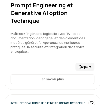
Prompt Engineering et
5
Generative AI option
Technique
CARNEIRO T.
Le 19/03/2026
Maîtrisez l'ingénierie logicielle avec l'IA : code,
documentation, débogage, et déploiement des
modèles génératifs. Apprenez les meilleures
salle de formation très correcte, bien équipée
pratiques, la sécurité et l'intégration dans votre
et calme.
entreprise…
Formation : Prompt Engineering et Generative AI
niveau 1
2 jours
5
En savoir plus
Jean-Luc T.
Le 19/03/2026
INTELLIGENCE ARTIFICIELLE, DATA
INTELLIGENCE ARTIFICIELLE