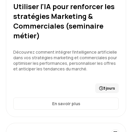
Etant un novice sur le sujet IA, j'en suis ressorti
Utiliser l'IA pour renforcer les
avec une très bonne compréhension des
stratégies Marketing &
enjeux, du (méga) écosystème de l'industrie,
des principes de fonctionnement de l'IA et sur
Commerciales (seminaire
5
les bonnes pratiques de "prompting". Bravo à
métier)
Aelion et bravo à notre Formateur. Encore
merci!
Découvrez comment intégrer l'intelligence artificielle
Formation : IA générative, état de l'art
dans vos stratégies marketing et commerciales pour
Cécilia V.
Le 19/05/2026
optimiser les performances, personnaliser les offres
et anticiper les tendances du marché.
Très bonne formation, correspond à mes
attentes. Contenu adapté et formateur
pédagogue.
3 jours
Formation : IA générative, état de l'art
En savoir plus
5