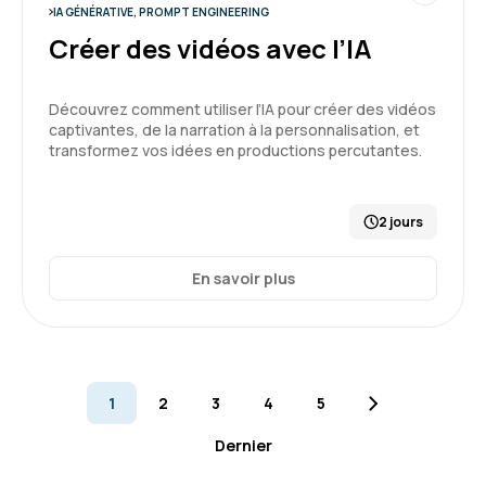
Cela m’a ouvert les yeux en matière d’IA
IA GÉNÉRATIVE, PROMPT ENGINEERING
Créer des vidéos avec l’IA
Formation : Prompt Engineering et Generative AI
niveau 1
Découvrez comment utiliser l’IA pour créer des vidéos
5
captivantes, de la narration à la personnalisation, et
transformez vos idées en productions percutantes.
2 jours
Gilles B.
Le 19/02/2026
En savoir plus
Formation en distanciel, rien à signaler de
particulier. connectivité très correcte.
Formation : IA générative, état de l'art
4
1
2
3
4
5
Dernier