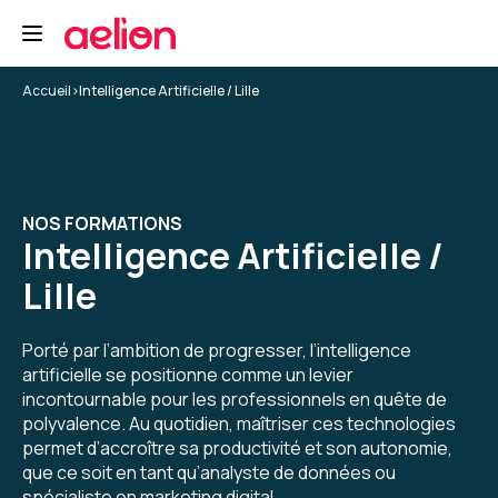
Une excellente formation sur l'IA générative.
Formation : IA générative, état de l'art
Accueil
>
Intelligence Artificielle / Lille
5
NOS FORMATIONS
Intelligence Artificielle /
Christine D.
Le 19/01/2026
Lille
Formation très intéressante. Je regrette juste
d'en avoir manqué environ 2 x 30 mn à cause de
Porté par l’ambition de progresser, l’intelligence
déconnexions suite à remise en rote
artificielle se positionne comme un levier
automatique du VPN. Le formateur ne voyait
incontournable pour les professionnels en quête de
pas mes déconnexions et j'ai perdu de ce fait
polyvalence. Au quotidien, maîtriser ces technologies
5
pas mal de ses explications. Dommage !
permet d’accroître sa productivité et son autonomie,
Toutefois le seconde fois, il a pris le temps sur
que ce soit en tant qu’analyste de données ou
sa pause de me réexpliquer ce qu'il venait de
spécialiste en marketing digital.