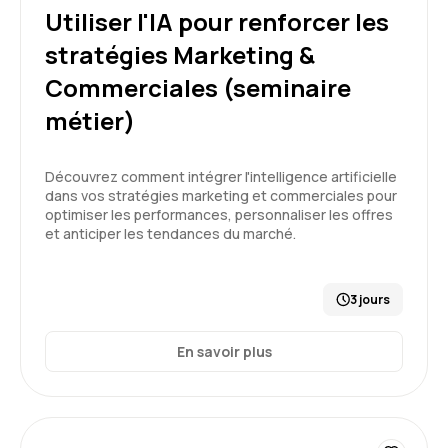
Etant un novice sur le sujet IA, j'en suis ressorti
Utiliser l'IA pour renforcer les
avec une très bonne compréhension des
stratégies Marketing &
enjeux, du (méga) écosystème de l'industrie,
des principes de fonctionnement de l'IA et sur
Commerciales (seminaire
5
les bonnes pratiques de "prompting". Bravo à
métier)
Aelion et bravo à notre Formateur. Encore
merci!
Découvrez comment intégrer l'intelligence artificielle
Formation : IA générative, état de l'art
dans vos stratégies marketing et commerciales pour
Cécilia V.
Le 19/05/2026
optimiser les performances, personnaliser les offres
et anticiper les tendances du marché.
Très bonne formation, correspond à mes
attentes. Contenu adapté et formateur
pédagogue.
3 jours
Formation : IA générative, état de l'art
En savoir plus
5