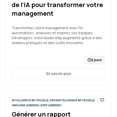
développement informatique grâce à l’IA
de l'IA pour transformer votre
management
Florent C.
Le 25/03/2026
Transformez votre management avec l'IA :
Très bon état des lieux permettant de bien
automatisez, analysez et inspirez vos équipes.
introduire l'IA à des pseudos néophytes avec
Développez votre leadership augmenté grâce à des
une bonne explication des forces et des
ateliers pratiques et des outils innovants.
faiblesses de chaque type de modèle.
Démonstrations souvent convaincantes.
5
2 jours
Formation : IA générative, état de l'art
En savoir plus
Nathan D.
Le 25/03/2026
Formation très intéressante
INTELLIGENCE ARTIFICIELLE, DATA
INTELLIGENCE ARTIFICIELLE
Formateur dynamique et pertinent
MACHINE LEARNING, DEEP LEARNING
Générer un rapport
Formation : IA générative, état de l'art