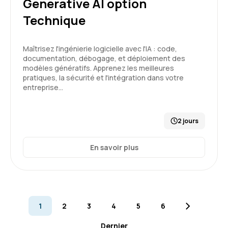
Generative AI option
Cela m’a ouvert les yeux en matière d’IA
Technique
Formation : Prompt Engineering et Generative AI
niveau 1
Maîtrisez l'ingénierie logicielle avec l'IA : code,
5
documentation, débogage, et déploiement des
modèles génératifs. Apprenez les meilleures
pratiques, la sécurité et l'intégration dans votre
entreprise…
Gilles B.
Le 19/02/2026
2 jours
Formation en distanciel, rien à signaler de
particulier. connectivité très correcte.
En savoir plus
Formation : IA générative, état de l'art
4
1
2
3
4
5
6
Dernier