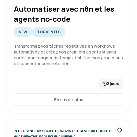
Automatiser avec n8n et les
Formation : IA, les fondamentaux
agents no-code
5
NEW
TOP VENTES
Transformez vos tâches répétitives en workflows
automatisés et créez vos premiers agents IA sans
GARSMEUR L.
Le 30/03/2026
coder, pour gagner du temps, fiabiliser vos processus
et connecter concrètement…
Bonjour, c'était une première expérience et
cela à répondu à mes attente.
2 jours
Formation : IA, les fondamentaux
En savoir plus
5
INTELLIGENCE ARTIFICIELLE, DATA
INTELLIGENCE ARTIFICIELLE
Audrey T.
Le 27/03/2026
IA GÉNÉRATIVE, PROMPT ENGINEERING