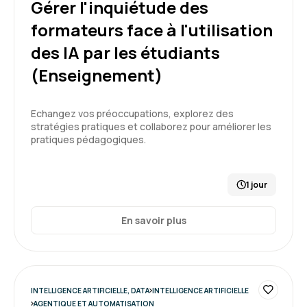
Gérer l'inquiétude des
formateurs face à l'utilisation
des IA par les étudiants
Thach D.
Le 30/03/2026
(Enseignement)
Très intéressant et instructif. Formateur très
Echangez vos préoccupations, explorez des
compétent dans le domaine.
stratégies pratiques et collaborez pour améliorer les
pratiques pédagogiques.
Formation : IA, les fondamentaux
5
1 jour
En savoir plus
Issam D.
Le 30/03/2026
Formation repondant à mes attentes une
INTELLIGENCE ARTIFICIELLE, DATA
INTELLIGENCE ARTIFICIELLE
première connaissance de l'IA
AGENTIQUE ET AUTOMATISATION