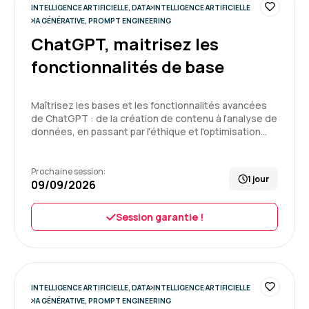
INTELLIGENCE ARTIFICIELLE, DATA
INTELLIGENCE ARTIFICIELLE
5
Formation : IA générative, travaillez 3 fois plus vite
IA GÉNÉRATIVE, PROMPT ENGINEERING
ChatGPT, maitrisez les
fonctionnalités de base
Delphine C.
Le 25/06/2026
Maîtrisez les bases et les fonctionnalités avancées
de ChatGPT : de la création de contenu à l'analyse de
Enchantée par cette 1ère expérience, formation
données, en passant par l'éthique et l'optimisation…
très intéressante, bon équilibre entre la théorie
et la pratique
Prochaine session:
1 jour
09/09/2026
Formation : IA générative, travaillez 3 fois plus vite
5
Session garantie !
Pierre V.
Le 20/05/2026
INTELLIGENCE ARTIFICIELLE, DATA
INTELLIGENCE ARTIFICIELLE
IA GÉNÉRATIVE, PROMPT ENGINEERING
Je suis entièrement satisfait de la formation.