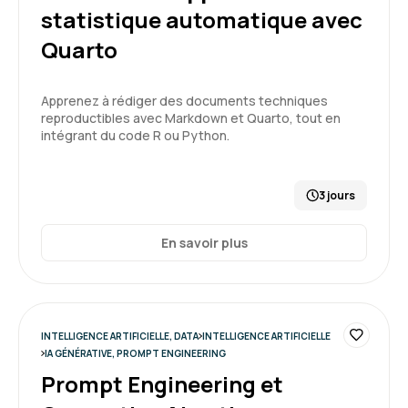
statistique automatique avec
5
Quarto
Apprenez à rédiger des documents techniques
reproductibles avec Markdown et Quarto, tout en
CARNEIRO T.
Le 19/03/2026
intégrant du code R ou Python.
salle de formation très correcte, bien équipée
et calme.
3 jours
Formation : Prompt Engineering et Generative AI
En savoir plus
niveau 1
5
INTELLIGENCE ARTIFICIELLE, DATA
INTELLIGENCE ARTIFICIELLE
IA GÉNÉRATIVE, PROMPT ENGINEERING
Jean-Luc T.
Le 19/03/2026
Prompt Engineering et