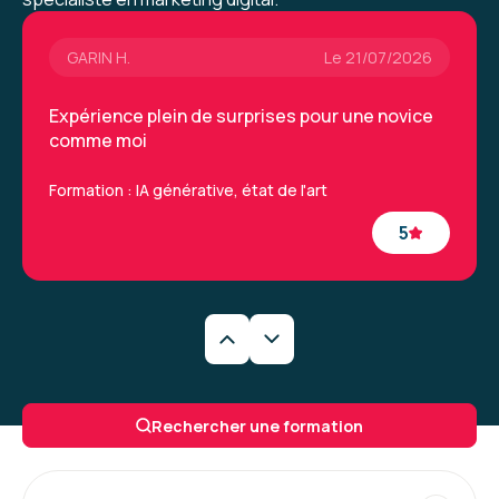
dire.
GARIN H.
Le 21/07/2026
Formation : IA, les fondamentaux
Expérience plein de surprises pour une novice
comme moi
Formation : IA générative, état de l'art
5
Caroline M.
Le 29/06/2026
Une formation très intéressantes qui a permis
Rechercher une formation
de découvrir de nouveaux outils et la
méthodologie à appliquer. La formatrice était
vraiment excellente.