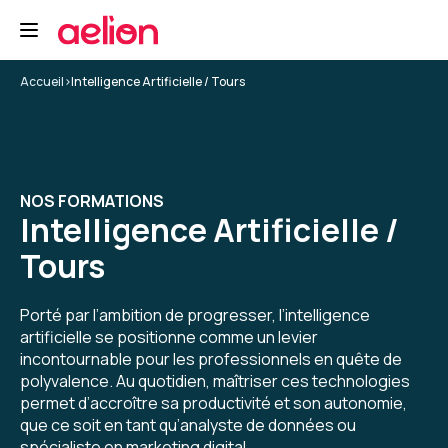
Une excellente formation sur l'IA générative.
Formation : IA générative, état de l'art
Accueil
>
Intelligence Artificielle / Tours
5
NOS FORMATIONS
Intelligence Artificielle /
Christine D.
Le 19/01/2026
Tours
Formation très intéressante. Je regrette juste
d'en avoir manqué environ 2 x 30 mn à cause de
Porté par l’ambition de progresser, l’intelligence
déconnexions suite à remise en rote
artificielle se positionne comme un levier
automatique du VPN. Le formateur ne voyait
incontournable pour les professionnels en quête de
pas mes déconnexions et j'ai perdu de ce fait
polyvalence. Au quotidien, maîtriser ces technologies
5
pas mal de ses explications. Dommage !
permet d’accroître sa productivité et son autonomie,
Toutefois le seconde fois, il a pris le temps sur
que ce soit en tant qu’analyste de données ou
sa pause de me réexpliquer ce qu'il venait de
spécialiste en marketing digital.