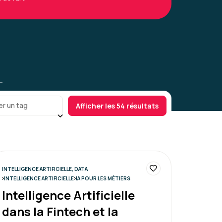
Le 29/06/2026
5
ssantes qui a permis de découvrir de
odologie à appliquer. La formatrice était
er un tag
Afficher les 54 résultats
illez 3 fois plus vite
INTELLIGENCE ARTIFICIELLE, DATA
INTELLIGENCE ARTIFICIELLE
IA POUR LES MÉTIERS
Intelligence Artificielle
Le 25/06/2026
5
dans la Fintech et la