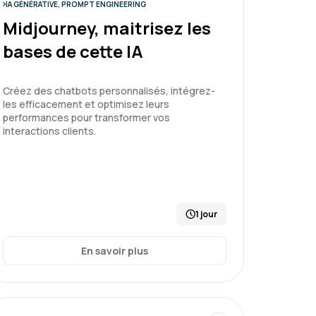
IA GÉNÉRATIVE, PROMPT ENGINEERING
de l'art
Midjourney, maitrisez les
bases de cette IA
Le 19/05/2026
5
Créez des chatbots personnalisés, intégrez-
les efficacement et optimisez leurs
performances pour transformer vos
rrespond à mes attentes. Contenu adapté
interactions clients.
1 jour
de l'art
En savoir plus
Le 19/05/2026
5