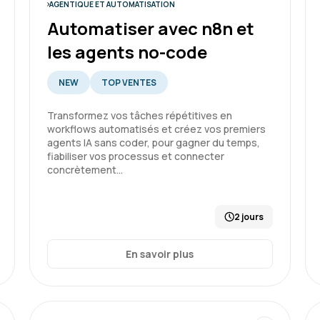
AGENTIQUE ET AUTOMATISATION
Formation : IA générative, état 
Automatiser avec n8n et
les agents no-code
NEW
TOP VENTES
Cécilia V.
Transformez vos tâches répétitives en
Très bonne formation, co
workflows automatisés et créez vos premiers
et formateur pédagogue.
agents IA sans coder, pour gagner du temps,
fiabiliser vos processus et connecter
concrètement…
2 jours
Formation : IA générative, état 
En savoir plus
Guillaume B.