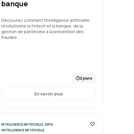
banque
xpérience, formation très intéressante,
rie et la pratique
Découvrez comment l'intelligence artificielle
révolutionne la fintech et la banque, de la
gestion de patrimoine à la prévention des
fraudes.
illez 3 fois plus vite
Le 20/05/2026
5
2 jours
En savoir plus
it de la formation. Etant un novice sur le
ti avec une très bonne compréhension des
ème de l'industrie, des principes de
sur les bonnes pratiques de "prompting".
notre Formateur. Encore merci!
INTELLIGENCE ARTIFICIELLE, DATA
INTELLIGENCE ARTIFICIELLE