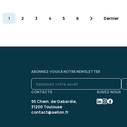
Formation : IA générative, état 
1
2
3
4
5
6
Dernier
Thach D.
Très intéressant et instru
domaine.
ABONNEZ-VOUS À NOTRE NEWSLETTER
CONTACTS
SUIVEZ-NOUS
Formation : IA, les fondament
95 Chem. de Gabardie,
31200 Toulouse
contact@aelion.fr
Issam D.