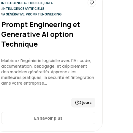
INTELLIGENCE ARTIFICIELLE, DATA
es exemples et de la pratique, elle m'a
INTELLIGENCE ARTIFICIELLE
IA GÉNÉRATIVE, PROMPT ENGINEERING
l'IA générative, ces opportunités, ses
Prompt Engineering et
Generative AI option
Technique
de l'art
Maîtrisez l'ingénierie logicielle avec l'IA : code,
documentation, débogage, et déploiement
des modèles génératifs. Apprenez les
meilleures pratiques, la sécurité et l'intégration
dans votre entreprise…
Le 16/04/2026
5
mes attentes, très bien animée
2 jours
En savoir plus