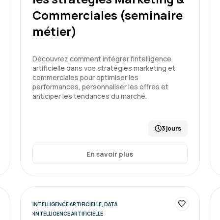
Enchantée par cette 1ère e
Commerciales (seminaire
bon équilibre entre la théo
métier)
Découvrez comment intégrer l'intelligence
artificielle dans vos stratégies marketing et
Formation : IA générative, trava
commerciales pour optimiser les
performances, personnaliser les offres et
anticiper les tendances du marché.
Pierre V.
3 jours
En savoir plus
Je suis entièrement satisfa
sujet IA, j'en suis ressor
enjeux, du (méga) écosyst
fonctionnement de l'IA et 
Bravo à Aelion et bravo à 
INTELLIGENCE ARTIFICIELLE, DATA
INTELLIGENCE ARTIFICIELLE