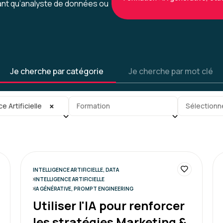
tant qu’analyste de données ou
Caroline M.
Je cherche par catégorie
Je cherche par mot clé
Une formation très intére
nouveaux outils et la méth
vraiment excellente.
gorie
Sous-sous-catégorie
Tag
×
ce Artificielle
Formation
Sélectionn
Formation : IA générative, trava
INTELLIGENCE ARTIFICIELLE, DATA
INTELLIGENCE ARTIFICIELLE
IA GÉNÉRATIVE, PROMPT ENGINEERING
Delphine C.
Utiliser l'IA pour renforcer
les stratégies Marketing &