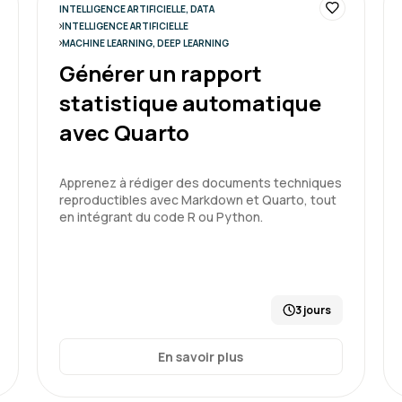
INTELLIGENCE ARTIFICIELLE, DATA
Formation riche. Au delà d
INTELLIGENCE ARTIFICIELLE
MACHINE LEARNING, DEEP LEARNING
donné une vision large sur 
usages, ...
Générer un rapport
statistique automatique
avec Quarto
Formation : IA générative, état 
Apprenez à rédiger des documents techniques
reproductibles avec Markdown et Quarto, tout
en intégrant du code R ou Python.
Frederic S.
Formation en accord avec 
3 jours
En savoir plus