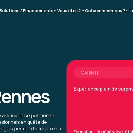
environ 2 x 30 mn à cause
Solutions / Financements
Vous êtes ?
Qui sommes-nous ?
L
automatique du VPN. Le f
et j'ai perdu de ce fait p
Toutefois le seconde fois, 
réexpliquer ce qu'il venait 
Formation : IA, les fondament
GARIN H.
 Rennes
Expérience plein de surpr
 artificielle se positionne
ssionnels en quête de
logies permet d’accroître sa
Formation : IA générative, état 