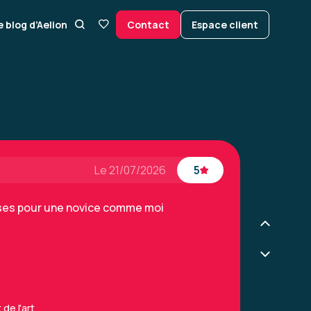
 de déconnexions suite à remise en rote
e blog d’Aelion
Contact
Espace client
ormateur ne voyait pas mes déconnexions
as mal de ses explications. Dommage !
il a pris le temps sur sa pause de me
de dire.
aux
Le 21/07/2026
5
ises pour une novice comme moi
de l'art